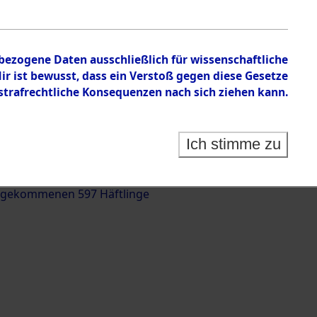
nbezogene Daten ausschließlich für wissenschaftliche
 ist bewusst, dass ein Verstoß gegen diese Gesetze
rafrechtliche Konsequenzen nach sich ziehen kann.
g und Identifizierung der auf dem Todesmarsch
trationslager Flossenbürg bis zur Befreiung in
Ich stimme zu
(Landkreis Roding) auf der Strecke zwischen
d und Pösing (11 km) ermordeten oder anderweitig
 gekommenen 597 Häftlinge