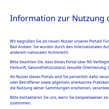
Information zur Nutzung d
Wir begrüßen Sie als neuen Nutzer unseres Portals! Fü
HOME
BESTANDSB
Bad Arolsen. Sie wurden durch den Internationalen Au
anderem nationalen Archivrecht.
BESTÄNDE
Exhumieru
Bitte beachten Sie, dass dieses Portal über NS-Verfolgt
Herkunft, Gesundheitszustand, sexuelle Orientierung, 
Konzentrat
1.
Inhaftierungsdoku
Als Nutzer dieses Portals sind Sie persönlich dafür ver
mente
(Landkreis
oder Betroffener sowie allgemein anerkannte Praktiken
5. Verschiedenes
die Nutzung seiner Sammlungen erscheinen, verantwo
Pösing (1
5.3
Bitte
kontaktieren
Sie uns, wenn Sie beispielsweiser a
Todesmärsche
zustimmen.
5.3.1 Alliierte
gekommene
Erhebungen