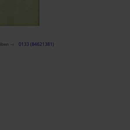
eiben →
0133 (84621381)