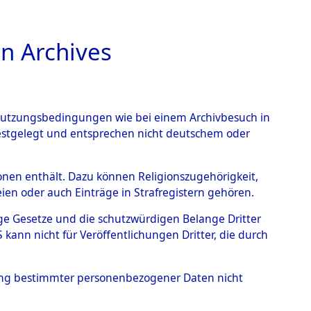
n Archives
TIONS ONLINE
n Nutzungsbedingungen wie bei einem Archivbesuch in
festgelegt und entsprechen nicht deutschem oder
auf dem Todesmarsch vom
rsonen enthält. Dazu können Religionszugehörigkeit,
en oder auch Einträge in Strafregistern gehören.
r Befreiung in Wetterfeld
tige Gesetze und die schutzwürdigen Belange Dritter
schen Diebersried und
ann nicht für Veröffentlichungen Dritter, die durch
weitig ums Leben
hung bestimmter personenbezogener Daten nicht
4621248)
→
0133