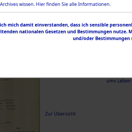
 Archives wissen.
Hier
finden Sie alle Informationen.
)
 ich mich damit einverstanden, dass ich sensible persone
0133 (84621381)
tenden nationalen Gesetzen und Bestimmungen nutze. Mir
und/oder Bestimmungen st
Übergeordnetes
Exhumierun
Dokument
vom Konzen
Wetterfeld 
Diebersrie
ums Leben
Inhalt
Zur Übersicht