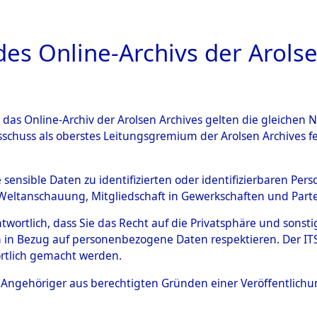
a
A
es Online-Archivs der Arolse
DIGITAL COLLEC
r das Online-Archiv der Arolsen Archives gelten die gleiche
ESCHREIBUNG
ARCHIVALE
ÜBERSICHT
BILD
sschuss als oberstes Leitungsgremium der Arolsen Archives 
ng und Identifizierung der 
e sensible Daten zu identifizierten oder identifizierbaren Pe
Weltanschauung, Mitgliedschaft in Gewerkschaften und Partei
ionslager Flossenbürg bis zu
antwortlich, dass Sie das Recht auf die Privatsphäre und sons
 Roding) auf der Strecke zwi
 in Bezug auf personenbezogene Daten respektieren. Der ITS k
rtlich gemacht werden.
1 km) ermordeten oder ander
ls Angehöriger aus berechtigten Gründen einer Veröffentlic
n 597 Häftlinge
→
0002 (8