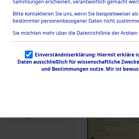
zur Befrei
Sammlungen erscheinen, verantwortlich gemacht wer
Todesmärsche
Roding) au
5.3.1 Alliierte
Bitte
kontaktieren
Sie uns, wenn Sie beispielsweiser al
Erhebungen
bestimmter personenbezogener Daten nicht zustimme
zu
Diebersrie
Todesmärsch
en
Sie möchten mehr über die Datenrichtlinie der Arolsen
ermordete
5.3.2
Versuchte
Identifizierun
Leben gek
Einverständniserklärung: Hiermit erkläre 
g
Daten ausschließlich für wissenschaftliche Zwec
5.3.3
0003 (846
Todesmärsch
und Bestimmungen nutze. Mir ist bewus
e /
Identifikation
unbekannter
Toter
5.3.5
Grabermittlu
ng /
Friedhofsplän
e