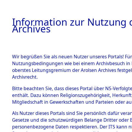
Information zur Nutzung d
Archives
HOME
BESTANDSBESCHREIBUNG
ARCHIVAL
Wir begrüßen Sie als neuen Nutzer unseres Portals! Für
Nutzungsbedingungen wie bei einem Archivbesuch in B
oberstes Leitungsgremium der Arolsen Archives festg
Archivrecht.
BESTÄNDE
Bitte beachten Sie, dass dieses Portal über NS-Verfolgte
Exhumierun
enthält. Dazu können Religionszugehörigkeit, Herkunf
Mitgliedschaft in Gewerkschaften und Parteien oder auc
auf dem T
1.
Inhaftierungsdoku
mente
Als Nutzer dieses Portals sind Sie persönlich dafür vera
Konzentrat
Gesetze und die schutzwürdigen Belange Dritter oder B
5. Verschiedenes
personenbezogene Daten respektieren. Der ITS kann nic
5.3