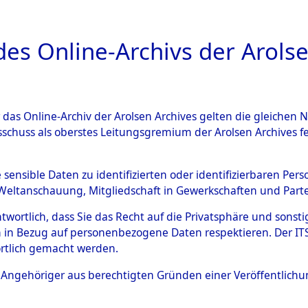
a
A
es Online-Archivs der Arolse
DIGITAL COLLEC
r das Online-Archiv der Arolsen Archives gelten die gleiche
ESCHREIBUNG
ARCHIVALE
ÜBERSICHT
BILD
sschuss als oberstes Leitungsgremium der Arolsen Archives 
ng und Identifizierung der 
e sensible Daten zu identifizierten oder identifizierbaren Pe
Weltanschauung, Mitgliedschaft in Gewerkschaften und Partei
ionslager Flossenbürg bis zu
antwortlich, dass Sie das Recht auf die Privatsphäre und sons
 Roding, Oberpfalz) auf der 
 in Bezug auf personenbezogene Daten respektieren. Der ITS k
rtlich gemacht werden.
d und Pösing (11 km) ermord
ls Angehöriger aus berechtigten Gründen einer Veröffentlic
 gekommenen 597 Häftlinge