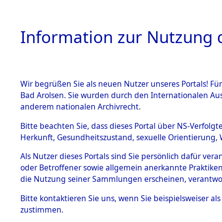
Information zur Nutzung d
Wir begrüßen Sie als neuen Nutzer unseres Portals! Fü
HOME
BESTANDSB
Bad Arolsen. Sie wurden durch den Internationalen Au
anderem nationalen Archivrecht.
BESTÄNDE
Exhumieru
Bitte beachten Sie, dass dieses Portal über NS-Verfolgt
Herkunft, Gesundheitszustand, sexuelle Orientierung, 
Konzentrat
1.
Inhaftierungsdoku
Als Nutzer dieses Portals sind Sie persönlich dafür ver
mente
(Landkreis
oder Betroffener sowie allgemein anerkannte Praktiken
5. Verschiedenes
die Nutzung seiner Sammlungen erscheinen, verantwo
Diebersrie
5.3
Bitte
kontaktieren
Sie uns, wenn Sie beispielsweiser a
Todesmärsche
zustimmen.
5.3.1 Alliierte
ums Leben
Erhebungen