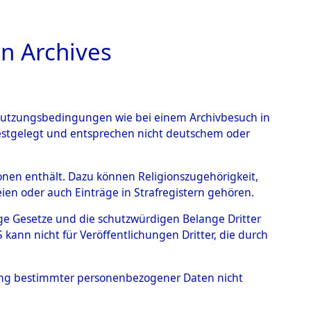
n Archives
TIONS ONLINE
n Nutzungsbedingungen wie bei einem Archivbesuch in
festgelegt und entsprechen nicht deutschem oder
auf dem Todesmarsch vom
rsonen enthält. Dazu können Religionszugehörigkeit,
en oder auch Einträge in Strafregistern gehören.
r Befreiung in Wetterfeld
tige Gesetze und die schutzwürdigen Belange Dritter
Strecke zwischen
ann nicht für Veröffentlichungen Dritter, die durch
eten oder anderweitig
hung bestimmter personenbezogener Daten nicht
→
0001 (84621530)
→