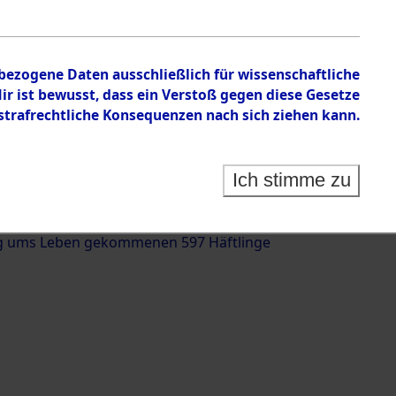
nbezogene Daten ausschließlich für wissenschaftliche
 ist bewusst, dass ein Verstoß gegen diese Gesetze
rafrechtliche Konsequenzen nach sich ziehen kann.
g und Identifizierung der auf dem Todesmarsch
trationslager Flossenbürg bis zur Befreiung in
Ich stimme zu
(Landkreis Roding, Oberpfalz) auf der Strecke
iebersried und Pösing (11 km) ermordeten oder
g ums Leben gekommenen 597 Häftlinge