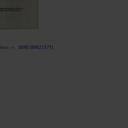
eiben →
0040 (84621571)