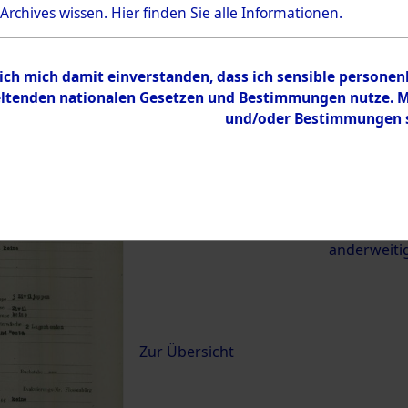
 Archives wissen.
Hier
finden Sie alle Informationen.
21571)
 ich mich damit einverstanden, dass ich sensible persone
0040 (84621571)
tenden nationalen Gesetzen und Bestimmungen nutze. Mir
und/oder Bestimmungen st
Übergeordnetes
Exhumierun
Dokument
vom Konzen
Wetterfeld 
zwischen D
anderweiti
Inhalt
Zur Übersicht