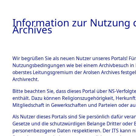
Information zur Nutzung d
Archives
HOME
BESTANDSBESCHREIBUNG
ARCHIVAL
Wir begrüßen Sie als neuen Nutzer unseres Portals! Für
Nutzungsbedingungen wie bei einem Archivbesuch in B
oberstes Leitungsgremium der Arolsen Archives festg
Archivrecht.
BESTÄNDE
Bitte beachten Sie, dass dieses Portal über NS-Verfolgte
Exhumierun
enthält. Dazu können Religionszugehörigkeit, Herkunf
Mitgliedschaft in Gewerkschaften und Parteien oder auc
auf dem T
1.
Inhaftierungsdoku
mente
Als Nutzer dieses Portals sind Sie persönlich dafür vera
Konzentrat
Gesetze und die schutzwürdigen Belange Dritter oder B
5. Verschiedenes
personenbezogene Daten respektieren. Der ITS kann nic
5.3