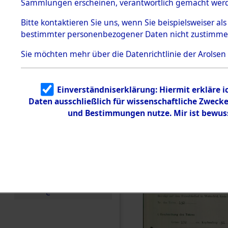
zur Befrei
Sammlungen erscheinen, verantwortlich gemacht wer
Todesmärsche
Roding, Ob
5.3.1 Alliierte
Bitte
kontaktieren
Sie uns, wenn Sie beispielsweiser al
Erhebungen
bestimmter personenbezogener Daten nicht zustimme
zu
zwischen D
Todesmärsch
en
Sie möchten mehr über die Datenrichtlinie der Arolsen
km) ermor
5.3.2
Versuchte
Identifizierun
Leben gek
Einverständniserklärung: Hiermit erkläre 
g
Daten ausschließlich für wissenschaftliche Zwec
5.3.3
0001 (846
Todesmärsch
und Bestimmungen nutze. Mir ist bewus
e /
Identifikation
unbekannter
Toter
5.3.5
Grabermittlu
ng /
Friedhofsplän
e