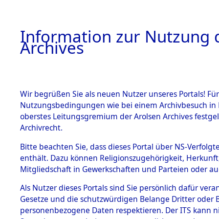
Information zur Nutzung d
Archives
HOME
BESTANDSBESCHREIBUNG
ARCHIVAL
Wir begrüßen Sie als neuen Nutzer unseres Portals! Für
Nutzungsbedingungen wie bei einem Archivbesuch in B
oberstes Leitungsgremium der Arolsen Archives festg
Archivrecht.
BESTÄNDE
Bitte beachten Sie, dass dieses Portal über NS-Verfolgte
Exhumierun
enthält. Dazu können Religionszugehörigkeit, Herkunf
Mitgliedschaft in Gewerkschaften und Parteien oder auc
auf dem T
1.
Inhaftierungsdoku
mente
Als Nutzer dieses Portals sind Sie persönlich dafür vera
Konzentrat
Gesetze und die schutzwürdigen Belange Dritter oder B
5. Verschiedenes
personenbezogene Daten respektieren. Der ITS kann nic
5.3