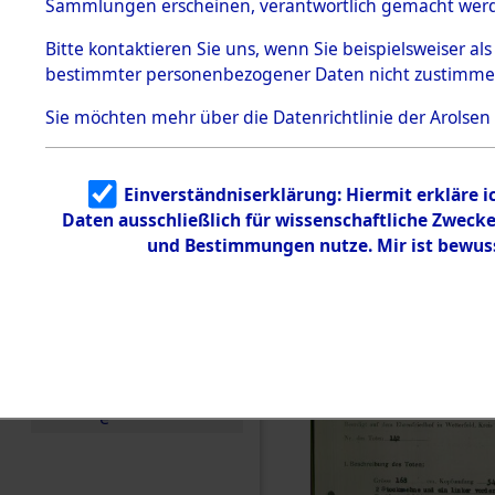
zur Befrei
Sammlungen erscheinen, verantwortlich gemacht wer
Todesmärsche
Roding, Ob
5.3.1 Alliierte
Bitte
kontaktieren
Sie uns, wenn Sie beispielsweiser al
Erhebungen
bestimmter personenbezogener Daten nicht zustimme
zu
zwischen D
Todesmärsch
en
Sie möchten mehr über die Datenrichtlinie der Arolsen
km) ermor
5.3.2
Versuchte
Identifizierun
Leben gek
Einverständniserklärung: Hiermit erkläre 
g
Daten ausschließlich für wissenschaftliche Zwec
5.3.3
0001 (846
Todesmärsch
und Bestimmungen nutze. Mir ist bewus
e /
Identifikation
unbekannter
Toter
5.3.5
Grabermittlu
ng /
Friedhofsplän
e