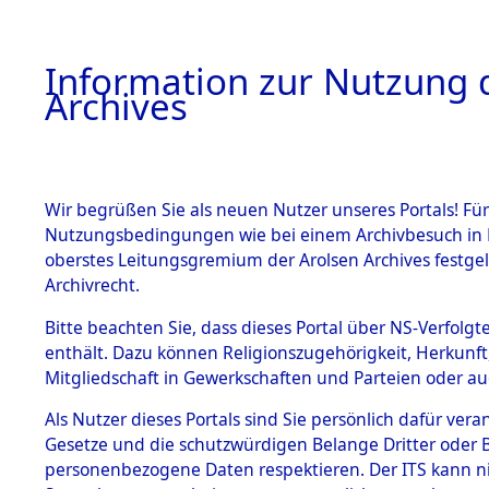
Information zur Nutzung d
Archives
HOME
BESTANDSBESCHREIBUNG
ARCHIVAL
Wir begrüßen Sie als neuen Nutzer unseres Portals! Für
Nutzungsbedingungen wie bei einem Archivbesuch in B
oberstes Leitungsgremium der Arolsen Archives festg
Archivrecht.
BESTÄNDE
Bitte beachten Sie, dass dieses Portal über NS-Verfolgte
Exhumierun
enthält. Dazu können Religionszugehörigkeit, Herkunf
Mitgliedschaft in Gewerkschaften und Parteien oder auc
auf dem T
1.
Inhaftierungsdoku
mente
Als Nutzer dieses Portals sind Sie persönlich dafür vera
Konzentrat
Gesetze und die schutzwürdigen Belange Dritter oder B
5. Verschiedenes
personenbezogene Daten respektieren. Der ITS kann nic
5.3