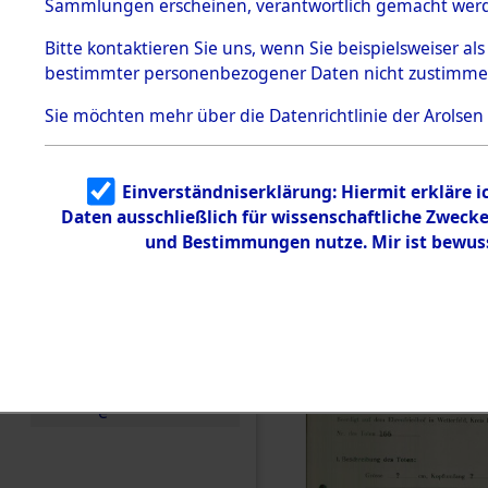
zur Befrei
Sammlungen erscheinen, verantwortlich gemacht wer
Todesmärsche
Roding, Ob
5.3.1 Alliierte
Bitte
kontaktieren
Sie uns, wenn Sie beispielsweiser al
Erhebungen
bestimmter personenbezogener Daten nicht zustimme
zu
zwischen D
Todesmärsch
en
Sie möchten mehr über die Datenrichtlinie der Arolsen
km) ermor
5.3.2
Versuchte
Identifizierun
Leben gek
Einverständniserklärung: Hiermit erkläre 
g
Daten ausschließlich für wissenschaftliche Zwec
5.3.3
0001 (846
Todesmärsch
und Bestimmungen nutze. Mir ist bewus
e /
Identifikation
unbekannter
Toter
5.3.5
Grabermittlu
ng /
Friedhofsplän
e