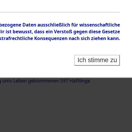
nbezogene Daten ausschließlich für wissenschaftliche
 ist bewusst, dass ein Verstoß gegen diese Gesetze
rafrechtliche Konsequenzen nach sich ziehen kann.
g und Identifizierung der auf dem Todesmarsch
trationslager Flossenbürg bis zur Befreiung in
Ich stimme zu
(Landkreis Roding, Oberpfalz) auf der Strecke
iebersried und Pösing (11 km) ermordeten oder
g ums Leben gekommenen 597 Häftlinge