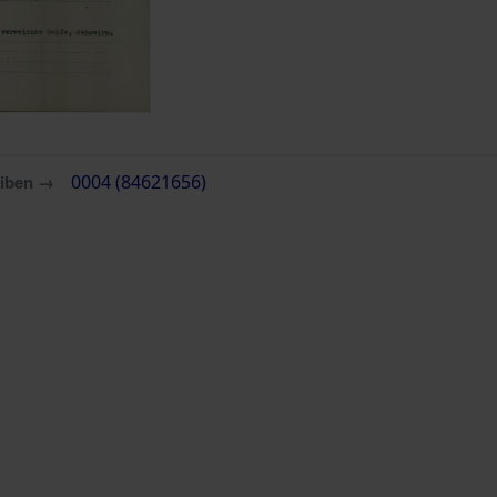
eiben →
0004 (84621656)