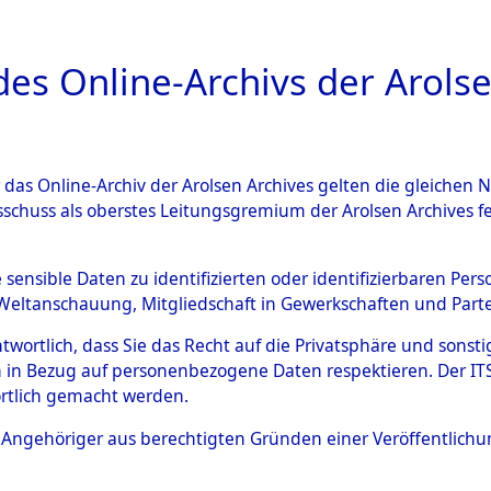
a
A
es Online-Archivs der Arolse
DIGITAL COLLEC
r das Online-Archiv der Arolsen Archives gelten die gleiche
ESCHREIBUNG
ARCHIVALE
ÜBERSICHT
BILD
sschuss als oberstes Leitungsgremium der Arolsen Archives 
ng und Identifizierung der 
e sensible Daten zu identifizierten oder identifizierbaren Pe
Weltanschauung, Mitgliedschaft in Gewerkschaften und Partei
ionslager Flossenbürg bis zu
antwortlich, dass Sie das Recht auf die Privatsphäre und sons
 Roding, Oberpfalz) auf der 
 in Bezug auf personenbezogene Daten respektieren. Der ITS k
rtlich gemacht werden.
d und Pösing (11 km) ermord
ls Angehöriger aus berechtigten Gründen einer Veröffentlic
 gekommenen 597 Häftlinge