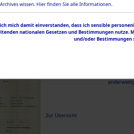
 Archives wissen.
Hier
finden Sie alle Informationen.
21656)
 ich mich damit einverstanden, dass ich sensible persone
0004 (84621656)
tenden nationalen Gesetzen und Bestimmungen nutze. Mir
und/oder Bestimmungen st
Übergeordnetes
Exhumierun
Dokument
vom Konzen
Wetterfeld 
zwischen D
anderweiti
Inhalt
Zur Übersicht