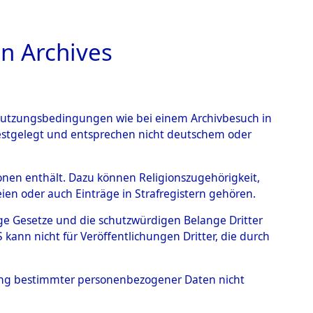
n Archives
TIONS ONLINE
n Nutzungsbedingungen wie bei einem Archivbesuch in
festgelegt und entsprechen nicht deutschem oder
auf dem Todesmarsch vom
rsonen enthält. Dazu können Religionszugehörigkeit,
en oder auch Einträge in Strafregistern gehören.
r Befreiung in Wetterfeld
tige Gesetze und die schutzwürdigen Belange Dritter
Strecke zwischen
ann nicht für Veröffentlichungen Dritter, die durch
eten oder anderweitig
hung bestimmter personenbezogener Daten nicht
→
0002 (84621652)
→