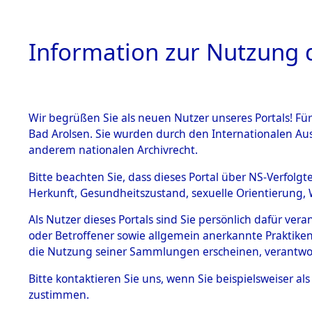
Information zur Nutzung d
Wir begrüßen Sie als neuen Nutzer unseres Portals! Fü
HOME
BESTANDSB
Bad Arolsen. Sie wurden durch den Internationalen Au
anderem nationalen Archivrecht.
BESTÄNDE
Exhumieru
Bitte beachten Sie, dass dieses Portal über NS-Verfolgt
Herkunft, Gesundheitszustand, sexuelle Orientierung, 
Konzentrat
1.
Inhaftierungsdoku
Als Nutzer dieses Portals sind Sie persönlich dafür ver
mente
(Landkreis
oder Betroffener sowie allgemein anerkannte Praktiken
5. Verschiedenes
die Nutzung seiner Sammlungen erscheinen, verantwo
Diebersrie
5.3
Bitte
kontaktieren
Sie uns, wenn Sie beispielsweiser a
Todesmärsche
zustimmen.
5.3.1 Alliierte
ums Leben
Erhebungen