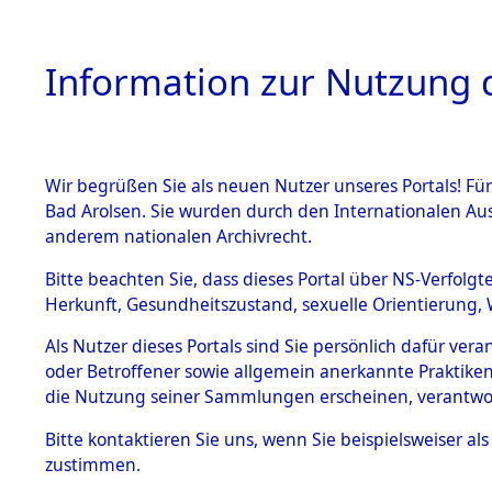
Information zur Nutzung d
Wir begrüßen Sie als neuen Nutzer unseres Portals! Fü
HOME
BESTANDSB
Bad Arolsen. Sie wurden durch den Internationalen Au
anderem nationalen Archivrecht.
BESTÄNDE
Exhumieru
Bitte beachten Sie, dass dieses Portal über NS-Verfolgt
Herkunft, Gesundheitszustand, sexuelle Orientierung, 
Konzentrat
1.
Inhaftierungsdoku
Als Nutzer dieses Portals sind Sie persönlich dafür ver
mente
(Landkreis
oder Betroffener sowie allgemein anerkannte Praktiken
5. Verschiedenes
die Nutzung seiner Sammlungen erscheinen, verantwo
Diebersrie
5.3
Bitte
kontaktieren
Sie uns, wenn Sie beispielsweiser a
Todesmärsche
zustimmen.
5.3.1 Alliierte
ums Leben
Erhebungen