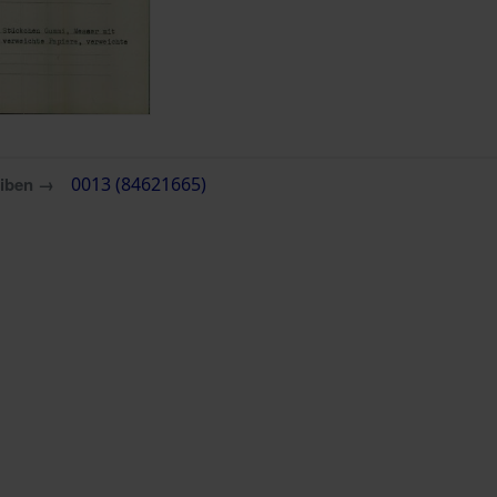
eiben →
0013 (84621665)