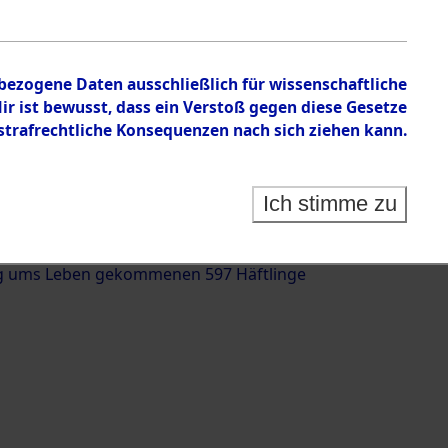
nbezogene Daten ausschließlich für wissenschaftliche
 ist bewusst, dass ein Verstoß gegen diese Gesetze
rafrechtliche Konsequenzen nach sich ziehen kann.
g und Identifizierung der auf dem Todesmarsch
trationslager Flossenbürg bis zur Befreiung in
Ich stimme zu
(Landkreis Roding, Oberpfalz) auf der Strecke
iebersried und Pösing (11 km) ermordeten oder
g ums Leben gekommenen 597 Häftlinge