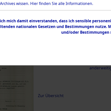
 Archives wissen.
Hier
finden Sie alle Informationen.
21665)
 ich mich damit einverstanden, dass ich sensible persone
0013 (84621665)
tenden nationalen Gesetzen und Bestimmungen nutze. Mir
und/oder Bestimmungen st
Übergeordnetes
Exhumierun
Dokument
vom Konzen
Wetterfeld 
zwischen D
anderweiti
Inhalt
Zur Übersicht