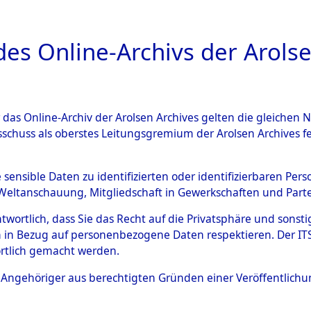
a
A
es Online-Archivs der Arolse
DIGITAL COLLEC
r das Online-Archiv der Arolsen Archives gelten die gleiche
ESCHREIBUNG
ARCHIVALE
ÜBERSICHT
BILD
sschuss als oberstes Leitungsgremium der Arolsen Archives 
ng und Identifizierung der 
e sensible Daten zu identifizierten oder identifizierbaren Pe
Weltanschauung, Mitgliedschaft in Gewerkschaften und Partei
ionslager Flossenbürg bis zu
antwortlich, dass Sie das Recht auf die Privatsphäre und sons
 Roding, Oberpfalz) auf der 
 in Bezug auf personenbezogene Daten respektieren. Der ITS k
rtlich gemacht werden.
d und Pösing (11 km) ermord
ls Angehöriger aus berechtigten Gründen einer Veröffentlic
 gekommenen 597 Häftlinge