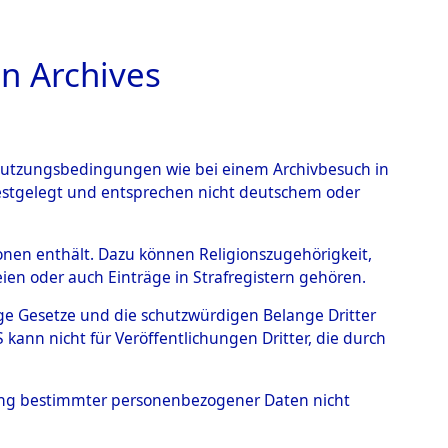
n Archives
TIONS ONLINE
n Nutzungsbedingungen wie bei einem Archivbesuch in
festgelegt und entsprechen nicht deutschem oder
auf dem Todesmarsch vom
rsonen enthält. Dazu können Religionszugehörigkeit,
en oder auch Einträge in Strafregistern gehören.
r Befreiung in Wetterfeld
tige Gesetze und die schutzwürdigen Belange Dritter
Strecke zwischen
ann nicht für Veröffentlichungen Dritter, die durch
eten oder anderweitig
hung bestimmter personenbezogener Daten nicht
→
0002 (84621652)
→