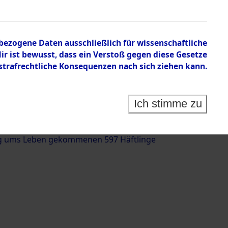
nbezogene Daten ausschließlich für wissenschaftliche
 ist bewusst, dass ein Verstoß gegen diese Gesetze
rafrechtliche Konsequenzen nach sich ziehen kann.
g und Identifizierung der auf dem Todesmarsch
trationslager Flossenbürg bis zur Befreiung in
Ich stimme zu
(Landkreis Roding, Oberpfalz) auf der Strecke
iebersried und Pösing (11 km) ermordeten oder
g ums Leben gekommenen 597 Häftlinge