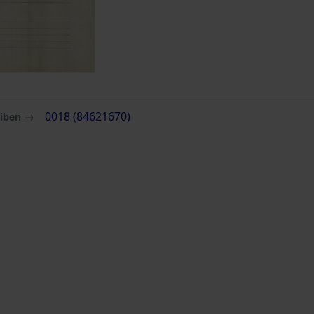
eiben →
0018 (84621670)