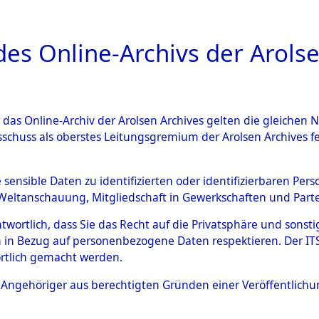
a
A
es Online-Archivs der Arolse
DIGITAL COLLEC
r das Online-Archiv der Arolsen Archives gelten die gleiche
ESCHREIBUNG
ARCHIVALE
ÜBERSICHT
BILD
sschuss als oberstes Leitungsgremium der Arolsen Archives 
ng und Identifizierung der 
e sensible Daten zu identifizierten oder identifizierbaren Pe
Weltanschauung, Mitgliedschaft in Gewerkschaften und Partei
ionslager Flossenbürg bis zu
antwortlich, dass Sie das Recht auf die Privatsphäre und sons
 Roding, Oberpfalz) auf der 
 in Bezug auf personenbezogene Daten respektieren. Der ITS k
rtlich gemacht werden.
d und Pösing (11 km) ermord
ls Angehöriger aus berechtigten Gründen einer Veröffentlic
 gekommenen 597 Häftlinge