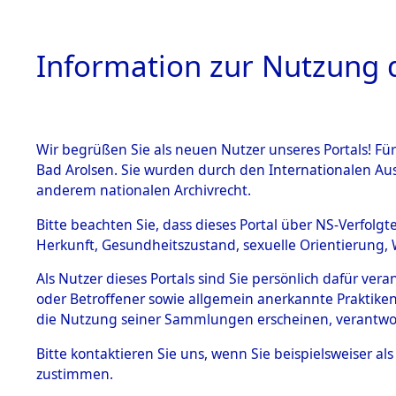
Information zur Nutzung d
Wir begrüßen Sie als neuen Nutzer unseres Portals! Fü
HOME
BESTANDSB
Bad Arolsen. Sie wurden durch den Internationalen Au
anderem nationalen Archivrecht.
BESTÄNDE
Exhumieru
Bitte beachten Sie, dass dieses Portal über NS-Verfolgt
Herkunft, Gesundheitszustand, sexuelle Orientierung, 
Konzentrat
1.
Inhaftierungsdoku
Als Nutzer dieses Portals sind Sie persönlich dafür ver
mente
(Landkreis
oder Betroffener sowie allgemein anerkannte Praktiken
5. Verschiedenes
die Nutzung seiner Sammlungen erscheinen, verantwo
Diebersrie
5.3
Bitte
kontaktieren
Sie uns, wenn Sie beispielsweiser a
Todesmärsche
zustimmen.
5.3.1 Alliierte
ums Leben
Erhebungen