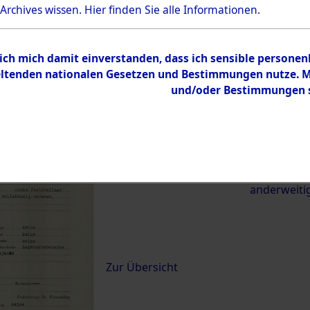
 Archives wissen.
Hier
finden Sie alle Informationen.
21670)
 ich mich damit einverstanden, dass ich sensible persone
0018 (84621670)
tenden nationalen Gesetzen und Bestimmungen nutze. Mir
und/oder Bestimmungen st
Übergeordnetes
Exhumierun
Dokument
vom Konzen
Wetterfeld 
zwischen D
anderweiti
Inhalt
Zur Übersicht