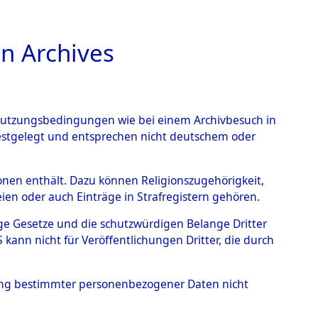
n Archives
TIONS ONLINE
n Nutzungsbedingungen wie bei einem Archivbesuch in
festgelegt und entsprechen nicht deutschem oder
auf dem Todesmarsch vom
rsonen enthält. Dazu können Religionszugehörigkeit,
en oder auch Einträge in Strafregistern gehören.
r Befreiung in Wetterfeld
tige Gesetze und die schutzwürdigen Belange Dritter
Strecke zwischen
ann nicht für Veröffentlichungen Dritter, die durch
eten oder anderweitig
hung bestimmter personenbezogener Daten nicht
→
0002 (84621652)
→