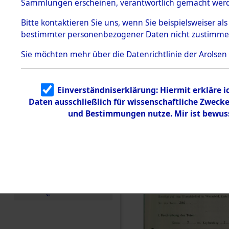
zur Befrei
Sammlungen erscheinen, verantwortlich gemacht wer
Todesmärsche
Roding, Ob
5.3.1 Alliierte
Bitte
kontaktieren
Sie uns, wenn Sie beispielsweiser al
Erhebungen
bestimmter personenbezogener Daten nicht zustimme
zu
zwischen D
Todesmärsch
en
Sie möchten mehr über die Datenrichtlinie der Arolsen
km) ermor
5.3.2
Versuchte
Identifizierun
Leben gek
Einverständniserklärung: Hiermit erkläre 
g
Daten ausschließlich für wissenschaftliche Zwec
5.3.3
0002 (846
Todesmärsch
und Bestimmungen nutze. Mir ist bewus
e /
Identifikation
unbekannter
Toter
5.3.5
Grabermittlu
ng /
Friedhofsplän
e