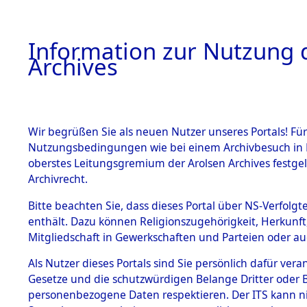
Information zur Nutzung d
Archives
HOME
BESTANDSBESCHREIBUNG
ARCHIVAL
Wir begrüßen Sie als neuen Nutzer unseres Portals! Für
Nutzungsbedingungen wie bei einem Archivbesuch in B
oberstes Leitungsgremium der Arolsen Archives festg
Archivrecht.
BESTÄNDE
Bitte beachten Sie, dass dieses Portal über NS-Verfolgte
Exhumierun
enthält. Dazu können Religionszugehörigkeit, Herkunf
Mitgliedschaft in Gewerkschaften und Parteien oder auc
auf dem T
1.
Inhaftierungsdoku
mente
Als Nutzer dieses Portals sind Sie persönlich dafür vera
Konzentrat
Gesetze und die schutzwürdigen Belange Dritter oder B
5. Verschiedenes
personenbezogene Daten respektieren. Der ITS kann nic
5.3