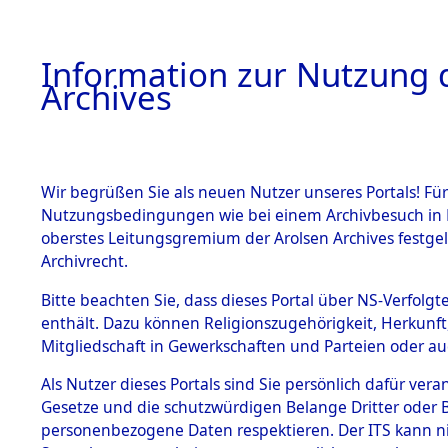
Information zur Nutzung d
Archives
HOME
BESTANDSBESCHREIBUNG
ARCHIVAL
Wir begrüßen Sie als neuen Nutzer unseres Portals! Für
Nutzungsbedingungen wie bei einem Archivbesuch in B
oberstes Leitungsgremium der Arolsen Archives festg
Archivrecht.
BESTÄNDE
Bitte beachten Sie, dass dieses Portal über NS-Verfolgte
Exhumierun
enthält. Dazu können Religionszugehörigkeit, Herkunf
Mitgliedschaft in Gewerkschaften und Parteien oder auc
auf dem T
1.
Inhaftierungsdoku
mente
Als Nutzer dieses Portals sind Sie persönlich dafür vera
Konzentrat
Gesetze und die schutzwürdigen Belange Dritter oder B
5. Verschiedenes
personenbezogene Daten respektieren. Der ITS kann nic
5.3