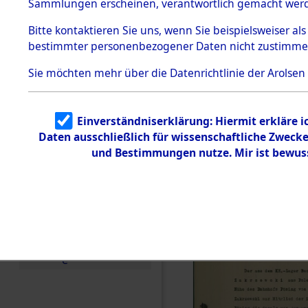
zur Befrei
Sammlungen erscheinen, verantwortlich gemacht wer
Todesmärsche
Roding, Ob
5.3.1 Alliierte
Bitte
kontaktieren
Sie uns, wenn Sie beispielsweiser al
Erhebungen
bestimmter personenbezogener Daten nicht zustimme
zu
zwischen D
Todesmärsch
en
Sie möchten mehr über die Datenrichtlinie der Arolsen
km) ermor
5.3.2
Versuchte
Identifizierun
Leben gek
Einverständniserklärung: Hiermit erkläre 
g
Daten ausschließlich für wissenschaftliche Zwec
5.3.3
0001 (846
Todesmärsch
und Bestimmungen nutze. Mir ist bewus
e /
Identifikation
unbekannter
Toter
5.3.5
Grabermittlu
ng /
Friedhofsplän
e