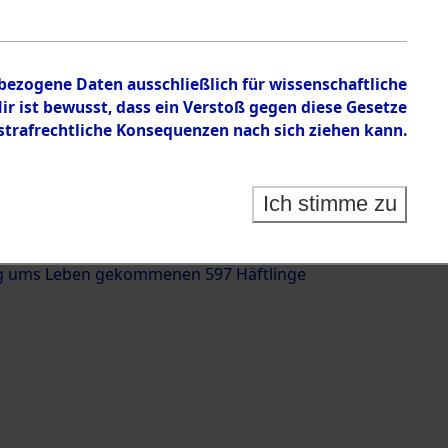
nbezogene Daten ausschließlich für wissenschaftliche
 ist bewusst, dass ein Verstoß gegen diese Gesetze
rafrechtliche Konsequenzen nach sich ziehen kann.
g und Identifizierung der auf dem Todesmarsch
trationslager Flossenbürg bis zur Befreiung in
Ich stimme zu
(Landkreis Roding, Oberpfalz) auf der Strecke
iebersried und Pösing (11 km) ermordeten oder
g ums Leben gekommenen 597 Häftlinge