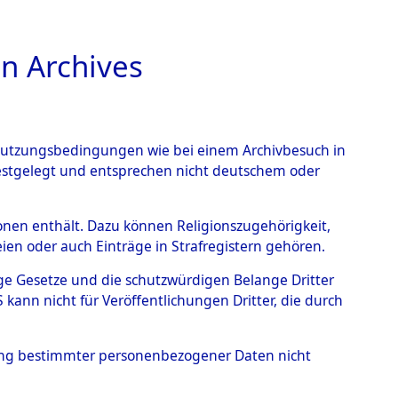
n Archives
TIONS ONLINE
n Nutzungsbedingungen wie bei einem Archivbesuch in
festgelegt und entsprechen nicht deutschem oder
auf dem Todesmarsch vom
rsonen enthält. Dazu können Religionszugehörigkeit,
en oder auch Einträge in Strafregistern gehören.
r Befreiung in Wetterfeld
tige Gesetze und die schutzwürdigen Belange Dritter
Strecke zwischen
ann nicht für Veröffentlichungen Dritter, die durch
eten oder anderweitig
hung bestimmter personenbezogener Daten nicht
→
0001 (84621734)
→