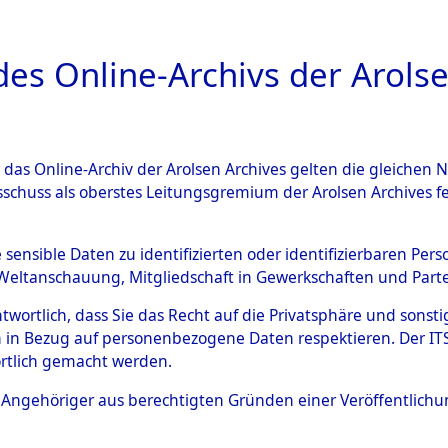
a
A
es Online-Archivs der Arolse
DIGITAL COLLEC
r das Online-Archiv der Arolsen Archives gelten die gleiche
ESCHREIBUNG
ARCHIVALE
ÜBERSICHT
BILD
sschuss als oberstes Leitungsgremium der Arolsen Archives 
ng und Identifizierung der 
e sensible Daten zu identifizierten oder identifizierbaren Pe
Weltanschauung, Mitgliedschaft in Gewerkschaften und Partei
ionslager Flossenbürg bis zu
antwortlich, dass Sie das Recht auf die Privatsphäre und sons
 Roding, Oberpfalz) auf der 
 in Bezug auf personenbezogene Daten respektieren. Der ITS k
rtlich gemacht werden.
d und Pösing (11 km) ermord
ls Angehöriger aus berechtigten Gründen einer Veröffentlic
 gekommenen 597 Häftlinge