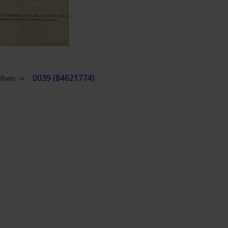
eiben →
0039 (84621774)