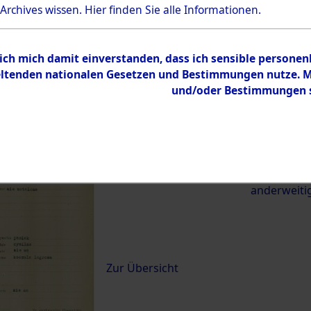
 Archives wissen.
Hier
finden Sie alle Informationen.
21774)
 ich mich damit einverstanden, dass ich sensible persone
0039 (84621774)
tenden nationalen Gesetzen und Bestimmungen nutze. Mir
und/oder Bestimmungen st
Übergeordnetes
Exhumierun
Dokument
vom Konzen
Wetterfeld 
zwischen D
anderweiti
Inhalt
Zur Übersicht