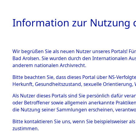
Information zur Nutzung d
Wir begrüßen Sie als neuen Nutzer unseres Portals! Fü
HOME
BESTANDSB
Bad Arolsen. Sie wurden durch den Internationalen Au
anderem nationalen Archivrecht.
BESTÄNDE
Exhumieru
Bitte beachten Sie, dass dieses Portal über NS-Verfolgt
Herkunft, Gesundheitszustand, sexuelle Orientierung, 
Konzentrat
1.
Inhaftierungsdoku
Als Nutzer dieses Portals sind Sie persönlich dafür ver
mente
(Landkreis
oder Betroffener sowie allgemein anerkannte Praktiken
5. Verschiedenes
die Nutzung seiner Sammlungen erscheinen, verantwo
Diebersrie
5.3
Bitte
kontaktieren
Sie uns, wenn Sie beispielsweiser a
Todesmärsche
zustimmen.
5.3.1 Alliierte
ums Leben
Erhebungen