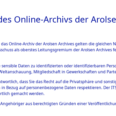
a
A
es Online-Archivs der Arolse
DIGITAL COLLEC
r das Online-Archiv der Arolsen Archives gelten die gleiche
ESCHREIBUNG
ARCHIVALE
ÜBERSICHT
BILD
sschuss als oberstes Leitungsgremium der Arolsen Archives 
ng und Identifizierung der 
e sensible Daten zu identifizierten oder identifizierbaren Pe
Weltanschauung, Mitgliedschaft in Gewerkschaften und Partei
ionslager Flossenbürg bis zu
antwortlich, dass Sie das Recht auf die Privatsphäre und sons
 Roding, Oberpfalz) auf der 
 in Bezug auf personenbezogene Daten respektieren. Der ITS k
rtlich gemacht werden.
d und Pösing (11 km) ermord
ls Angehöriger aus berechtigten Gründen einer Veröffentlic
 gekommenen 597 Häftlinge