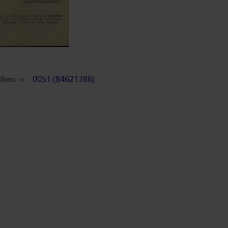
eiben →
0051 (84621786)