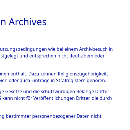
n Archives
TIONS ONLINE
n Nutzungsbedingungen wie bei einem Archivbesuch in
festgelegt und entsprechen nicht deutschem oder
auf dem Todesmarsch vom
rsonen enthält. Dazu können Religionszugehörigkeit,
en oder auch Einträge in Strafregistern gehören.
r Befreiung in Wetterfeld
tige Gesetze und die schutzwürdigen Belange Dritter
Strecke zwischen
ann nicht für Veröffentlichungen Dritter, die durch
eten oder anderweitig
hung bestimmter personenbezogener Daten nicht
→
0001 (84621734)
→