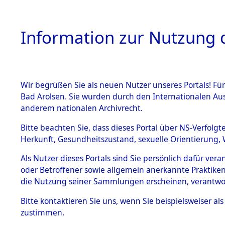
Information zur Nutzung d
Wir begrüßen Sie als neuen Nutzer unseres Portals! Fü
HOME
BESTANDSB
Bad Arolsen. Sie wurden durch den Internationalen Au
anderem nationalen Archivrecht.
BESTÄNDE
Exhumieru
Bitte beachten Sie, dass dieses Portal über NS-Verfolgt
Herkunft, Gesundheitszustand, sexuelle Orientierung, 
Konzentrat
1.
Inhaftierungsdoku
Als Nutzer dieses Portals sind Sie persönlich dafür ver
mente
(Landkreis
oder Betroffener sowie allgemein anerkannte Praktiken
5. Verschiedenes
die Nutzung seiner Sammlungen erscheinen, verantwo
Diebersrie
5.3
Bitte
kontaktieren
Sie uns, wenn Sie beispielsweiser a
Todesmärsche
zustimmen.
5.3.1 Alliierte
ums Leben
Erhebungen