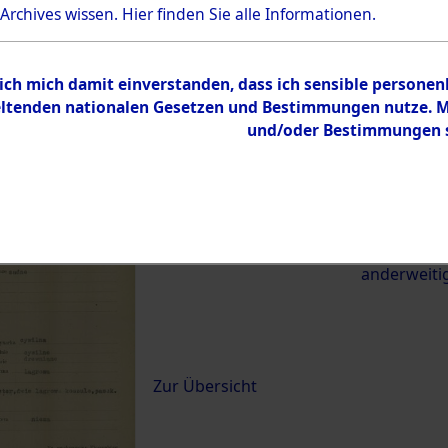
 Archives wissen.
Hier
finden Sie alle Informationen.
21786)
 ich mich damit einverstanden, dass ich sensible persone
0051 (84621786)
tenden nationalen Gesetzen und Bestimmungen nutze. Mir
und/oder Bestimmungen st
Übergeordnetes
Exhumierun
Dokument
vom Konzen
Wetterfeld 
zwischen D
anderweiti
Inhalt
Zur Übersicht