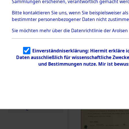
zur Befrei
Sammlungen erscheinen, verantwortlich gemacht wer
Todesmärsche
Roding, Ob
5.3.1 Alliierte
Bitte
kontaktieren
Sie uns, wenn Sie beispielsweiser al
Erhebungen
bestimmter personenbezogener Daten nicht zustimme
zu
zwischen D
Todesmärsch
en
Sie möchten mehr über die Datenrichtlinie der Arolsen
km) ermor
5.3.2
Versuchte
Identifizierun
Leben gek
Einverständniserklärung: Hiermit erkläre 
g
Daten ausschließlich für wissenschaftliche Zwec
5.3.3
0001 (846
Todesmärsch
und Bestimmungen nutze. Mir ist bewus
e /
Identifikation
unbekannter
Toter
5.3.5
Grabermittlu
ng /
Friedhofsplän
e