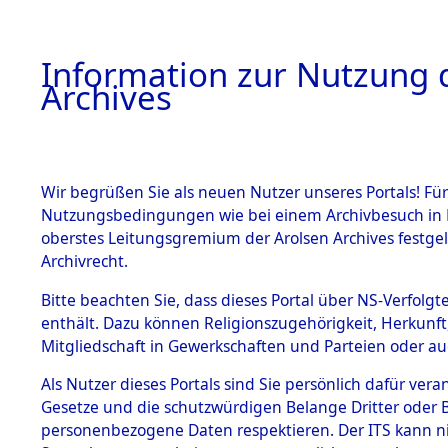
Information zur Nutzung d
Archives
HOME
BESTANDSBESCHREIBUNG
ARCHIVAL
Wir begrüßen Sie als neuen Nutzer unseres Portals! Für
Nutzungsbedingungen wie bei einem Archivbesuch in B
oberstes Leitungsgremium der Arolsen Archives festg
Archivrecht.
BESTÄNDE
Bitte beachten Sie, dass dieses Portal über NS-Verfolgte
Exhumierun
enthält. Dazu können Religionszugehörigkeit, Herkunf
Mitgliedschaft in Gewerkschaften und Parteien oder auc
auf dem T
1.
Inhaftierungsdoku
mente
Als Nutzer dieses Portals sind Sie persönlich dafür vera
Konzentrat
Gesetze und die schutzwürdigen Belange Dritter oder B
5. Verschiedenes
personenbezogene Daten respektieren. Der ITS kann nic
5.3