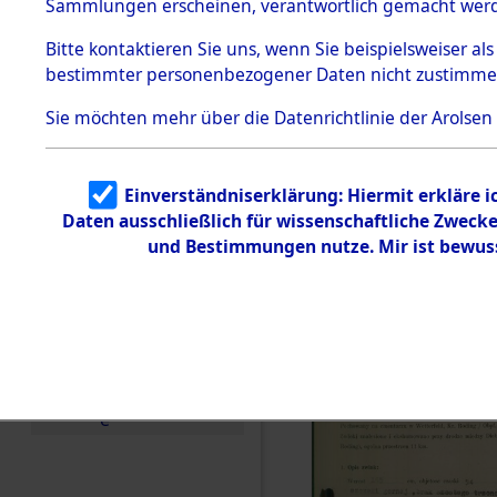
zur Befrei
Sammlungen erscheinen, verantwortlich gemacht wer
Todesmärsche
Roding, Ob
5.3.1 Alliierte
Bitte
kontaktieren
Sie uns, wenn Sie beispielsweiser al
Erhebungen
bestimmter personenbezogener Daten nicht zustimme
zu
zwischen D
Todesmärsch
en
Sie möchten mehr über die Datenrichtlinie der Arolsen
km) ermor
5.3.2
Versuchte
Identifizierun
Leben gek
Einverständniserklärung: Hiermit erkläre 
g
Daten ausschließlich für wissenschaftliche Zwec
5.3.3
0001 (846
Todesmärsch
und Bestimmungen nutze. Mir ist bewus
e /
Identifikation
unbekannter
Toter
5.3.5
Grabermittlu
ng /
Friedhofsplän
e