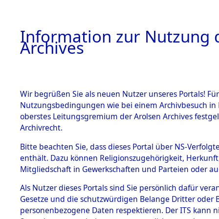
Information zur Nutzung d
Archives
HOME
BESTANDSBESCHREIBUNG
ARCHIVAL
Wir begrüßen Sie als neuen Nutzer unseres Portals! Für
Nutzungsbedingungen wie bei einem Archivbesuch in B
oberstes Leitungsgremium der Arolsen Archives festg
Archivrecht.
BESTÄNDE
Bitte beachten Sie, dass dieses Portal über NS-Verfolgte
Exhumierun
enthält. Dazu können Religionszugehörigkeit, Herkunf
Mitgliedschaft in Gewerkschaften und Parteien oder auc
auf dem T
1.
Inhaftierungsdoku
mente
Als Nutzer dieses Portals sind Sie persönlich dafür vera
Konzentrat
Gesetze und die schutzwürdigen Belange Dritter oder B
5. Verschiedenes
personenbezogene Daten respektieren. Der ITS kann nic
5.3