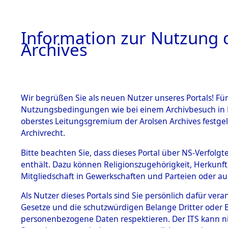
Information zur Nutzung d
Archives
HOME
BESTANDSBESCHREIBUNG
ARCHIVAL
Wir begrüßen Sie als neuen Nutzer unseres Portals! Für
Nutzungsbedingungen wie bei einem Archivbesuch in B
oberstes Leitungsgremium der Arolsen Archives festg
Archivrecht.
BESTÄNDE
Bitte beachten Sie, dass dieses Portal über NS-Verfolgte
Exhumierun
enthält. Dazu können Religionszugehörigkeit, Herkunf
Mitgliedschaft in Gewerkschaften und Parteien oder auc
auf dem T
1.
Inhaftierungsdoku
mente
Als Nutzer dieses Portals sind Sie persönlich dafür vera
Konzentrat
Gesetze und die schutzwürdigen Belange Dritter oder B
5. Verschiedenes
personenbezogene Daten respektieren. Der ITS kann nic
5.3