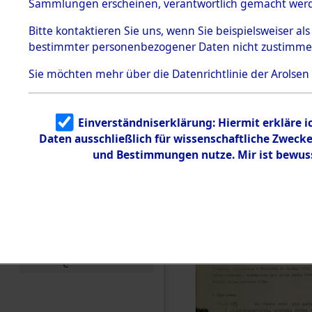
zur Befrei
Sammlungen erscheinen, verantwortlich gemacht wer
Todesmärsche
Roding, Ob
5.3.1 Alliierte
Bitte
kontaktieren
Sie uns, wenn Sie beispielsweiser al
Erhebungen
bestimmter personenbezogener Daten nicht zustimme
zu
zwischen D
Todesmärsch
en
Sie möchten mehr über die Datenrichtlinie der Arolsen
km) ermor
5.3.2
Versuchte
Identifizierun
Leben gek
Einverständniserklärung: Hiermit erkläre 
g
Daten ausschließlich für wissenschaftliche Zwec
5.3.3
0002 (846
Todesmärsch
und Bestimmungen nutze. Mir ist bewus
e /
Identifikation
unbekannter
Toter
5.3.5
Grabermittlu
ng /
Friedhofsplän
e