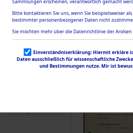
zur Befrei
Sammlungen erscheinen, verantwortlich gemacht wer
Todesmärsche
Roding, Ob
5.3.1 Alliierte
Bitte
kontaktieren
Sie uns, wenn Sie beispielsweiser al
Erhebungen
bestimmter personenbezogener Daten nicht zustimme
zu
zwischen D
Todesmärsch
en
Sie möchten mehr über die Datenrichtlinie der Arolsen
km) ermor
5.3.2
Versuchte
Identifizierun
Leben gek
Einverständniserklärung: Hiermit erkläre 
g
Daten ausschließlich für wissenschaftliche Zwec
5.3.3
0002 (846
Todesmärsch
und Bestimmungen nutze. Mir ist bewus
e /
Identifikation
unbekannter
Toter
5.3.5
Grabermittlu
ng /
Friedhofsplän
e