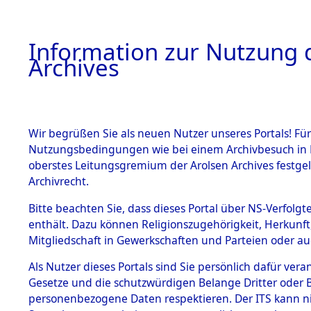
Information zur Nutzung d
Archives
HOME
BESTANDSBESCHREIBUNG
ARCHIVAL
Wir begrüßen Sie als neuen Nutzer unseres Portals! Für
Nutzungsbedingungen wie bei einem Archivbesuch in B
oberstes Leitungsgremium der Arolsen Archives festg
Archivrecht.
BESTÄNDE
Bitte beachten Sie, dass dieses Portal über NS-Verfolgte
Exhumierun
enthält. Dazu können Religionszugehörigkeit, Herkunf
Mitgliedschaft in Gewerkschaften und Parteien oder auc
auf dem T
1.
Inhaftierungsdoku
mente
Als Nutzer dieses Portals sind Sie persönlich dafür vera
Konzentrat
Gesetze und die schutzwürdigen Belange Dritter oder B
5. Verschiedenes
personenbezogene Daten respektieren. Der ITS kann nic
5.3