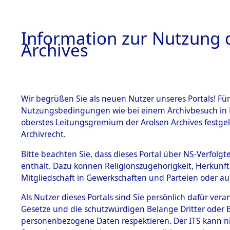
Information zur Nutzung d
Archives
HOME
BESTANDSBESCHREIBUNG
ARCHIVAL
Wir begrüßen Sie als neuen Nutzer unseres Portals! Für
Nutzungsbedingungen wie bei einem Archivbesuch in B
oberstes Leitungsgremium der Arolsen Archives festg
Archivrecht.
BESTÄNDE
Bitte beachten Sie, dass dieses Portal über NS-Verfolgte
Exhumierun
enthält. Dazu können Religionszugehörigkeit, Herkunf
Mitgliedschaft in Gewerkschaften und Parteien oder auc
auf dem T
1.
Inhaftierungsdoku
mente
Als Nutzer dieses Portals sind Sie persönlich dafür vera
Konzentrat
Gesetze und die schutzwürdigen Belange Dritter oder B
5. Verschiedenes
personenbezogene Daten respektieren. Der ITS kann nic
5.3