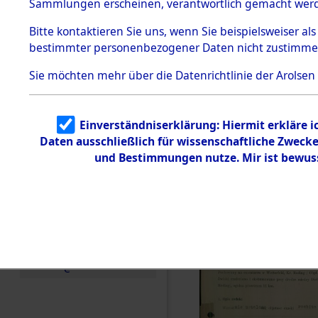
zur Befrei
Sammlungen erscheinen, verantwortlich gemacht wer
Todesmärsche
Roding, Ob
5.3.1 Alliierte
Bitte
kontaktieren
Sie uns, wenn Sie beispielsweiser al
Erhebungen
bestimmter personenbezogener Daten nicht zustimme
zu
zwischen D
Todesmärsch
en
Sie möchten mehr über die Datenrichtlinie der Arolsen
km) ermor
5.3.2
Versuchte
Identifizierun
Leben gek
Einverständniserklärung: Hiermit erkläre 
g
Daten ausschließlich für wissenschaftliche Zwec
5.3.3
0002 (846
Todesmärsch
und Bestimmungen nutze. Mir ist bewus
e /
Identifikation
unbekannter
Toter
5.3.5
Grabermittlu
ng /
Friedhofsplän
e