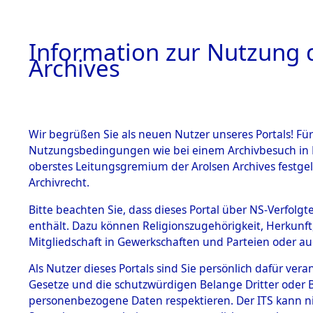
Information zur Nutzung d
Archives
HOME
BESTANDSBESCHREIBUNG
ARCHIVAL
Wir begrüßen Sie als neuen Nutzer unseres Portals! Für
Nutzungsbedingungen wie bei einem Archivbesuch in B
oberstes Leitungsgremium der Arolsen Archives festg
Archivrecht.
BESTÄNDE
Bitte beachten Sie, dass dieses Portal über NS-Verfolgte
Exhumierun
enthält. Dazu können Religionszugehörigkeit, Herkunf
Mitgliedschaft in Gewerkschaften und Parteien oder auc
auf dem T
1.
Inhaftierungsdoku
mente
Als Nutzer dieses Portals sind Sie persönlich dafür vera
Konzentrat
Gesetze und die schutzwürdigen Belange Dritter oder B
5. Verschiedenes
personenbezogene Daten respektieren. Der ITS kann nic
5.3