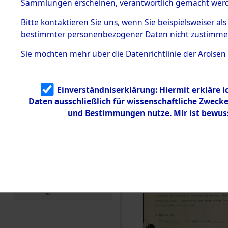
zur Befrei
Sammlungen erscheinen, verantwortlich gemacht wer
Todesmärsche
Roding, Ob
5.3.1 Alliierte
Bitte
kontaktieren
Sie uns, wenn Sie beispielsweiser al
Erhebungen
bestimmter personenbezogener Daten nicht zustimme
zu
zwischen D
Todesmärsch
en
Sie möchten mehr über die Datenrichtlinie der Arolsen
km) ermor
5.3.2
Versuchte
Identifizierun
Leben gek
Einverständniserklärung: Hiermit erkläre 
g
Daten ausschließlich für wissenschaftliche Zwec
5.3.3
0002 (846
Todesmärsch
und Bestimmungen nutze. Mir ist bewus
e /
Identifikation
unbekannter
Toter
5.3.5
Grabermittlu
ng /
Friedhofsplän
e