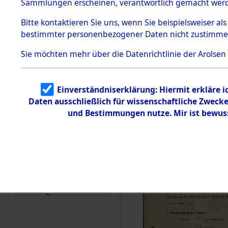
zur Befrei
Sammlungen erscheinen, verantwortlich gemacht wer
Todesmärsche
Roding, Ob
5.3.1 Alliierte
Bitte
kontaktieren
Sie uns, wenn Sie beispielsweiser al
Erhebungen
bestimmter personenbezogener Daten nicht zustimme
zu
zwischen D
Todesmärsch
en
Sie möchten mehr über die Datenrichtlinie der Arolsen
km) ermor
5.3.2
Versuchte
Identifizierun
Leben gek
Einverständniserklärung: Hiermit erkläre 
g
Daten ausschließlich für wissenschaftliche Zwec
5.3.3
0002 (846
Todesmärsch
und Bestimmungen nutze. Mir ist bewus
e /
Identifikation
unbekannter
Toter
5.3.5
Grabermittlu
ng /
Friedhofsplän
e