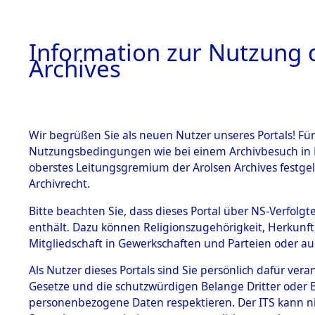
Information zur Nutzung d
Archives
HOME
BESTANDSBESCHREIBUNG
ARCHIVAL
Wir begrüßen Sie als neuen Nutzer unseres Portals! Für
Nutzungsbedingungen wie bei einem Archivbesuch in B
oberstes Leitungsgremium der Arolsen Archives festg
Archivrecht.
BESTÄNDE
Bitte beachten Sie, dass dieses Portal über NS-Verfolgte
Exhumierun
enthält. Dazu können Religionszugehörigkeit, Herkunf
Mitgliedschaft in Gewerkschaften und Parteien oder auc
auf dem T
1.
Inhaftierungsdoku
mente
Als Nutzer dieses Portals sind Sie persönlich dafür vera
Konzentrat
Gesetze und die schutzwürdigen Belange Dritter oder B
5. Verschiedenes
personenbezogene Daten respektieren. Der ITS kann nic
5.3