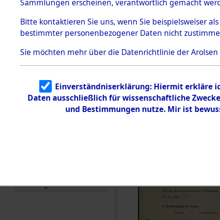
zur Befrei
Sammlungen erscheinen, verantwortlich gemacht wer
Todesmärsche
Roding, Ob
5.3.1 Alliierte
Bitte
kontaktieren
Sie uns, wenn Sie beispielsweiser al
Erhebungen
bestimmter personenbezogener Daten nicht zustimme
zu
zwischen D
Todesmärsch
en
Sie möchten mehr über die Datenrichtlinie der Arolsen
km) ermor
5.3.2
Versuchte
Identifizierun
Leben gek
Einverständniserklärung: Hiermit erkläre 
g
Daten ausschließlich für wissenschaftliche Zwec
5.3.3
0003 (846
Todesmärsch
und Bestimmungen nutze. Mir ist bewus
e /
Identifikation
unbekannter
Toter
5.3.5
Grabermittlu
ng /
Friedhofsplän
e