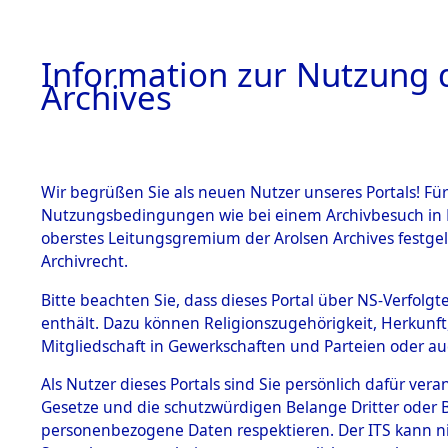
Information zur Nutzung d
Archives
HOME
BESTANDSBESCHREIBUNG
ARCHIVAL
Wir begrüßen Sie als neuen Nutzer unseres Portals! Für
Nutzungsbedingungen wie bei einem Archivbesuch in B
oberstes Leitungsgremium der Arolsen Archives festg
Archivrecht.
BESTÄNDE
Bitte beachten Sie, dass dieses Portal über NS-Verfolgte
Exhumierun
enthält. Dazu können Religionszugehörigkeit, Herkunf
Mitgliedschaft in Gewerkschaften und Parteien oder auc
auf dem T
1.
Inhaftierungsdoku
mente
Als Nutzer dieses Portals sind Sie persönlich dafür vera
Konzentrat
Gesetze und die schutzwürdigen Belange Dritter oder B
5. Verschiedenes
personenbezogene Daten respektieren. Der ITS kann nic
5.3