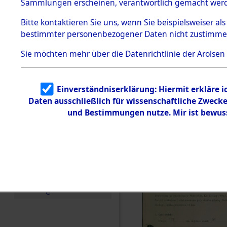
zur Befrei
Sammlungen erscheinen, verantwortlich gemacht wer
Todesmärsche
Roding, Ob
5.3.1 Alliierte
Bitte
kontaktieren
Sie uns, wenn Sie beispielsweiser al
Erhebungen
bestimmter personenbezogener Daten nicht zustimme
zu
zwischen D
Todesmärsch
en
Sie möchten mehr über die Datenrichtlinie der Arolsen
km) ermor
5.3.2
Versuchte
Identifizierun
Leben gek
Einverständniserklärung: Hiermit erkläre 
g
Daten ausschließlich für wissenschaftliche Zwec
5.3.3
0003 (846
Todesmärsch
und Bestimmungen nutze. Mir ist bewus
e /
Identifikation
unbekannter
Toter
5.3.5
Grabermittlu
ng /
Friedhofsplän
e