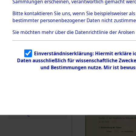
zur Befrei
Sammlungen erscheinen, verantwortlich gemacht wer
Todesmärsche
Roding, Ob
5.3.1 Alliierte
Bitte
kontaktieren
Sie uns, wenn Sie beispielsweiser al
Erhebungen
bestimmter personenbezogener Daten nicht zustimme
zu
zwischen D
Todesmärsch
en
Sie möchten mehr über die Datenrichtlinie der Arolsen
km) ermor
5.3.2
Versuchte
Identifizierun
Leben gek
Einverständniserklärung: Hiermit erkläre 
g
Daten ausschließlich für wissenschaftliche Zwec
5.3.3
0003 (846
Todesmärsch
und Bestimmungen nutze. Mir ist bewus
e /
Identifikation
unbekannter
Toter
5.3.5
Grabermittlu
ng /
Friedhofsplän
e