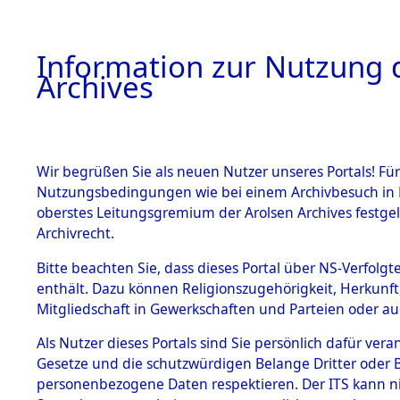
Information zur Nutzung d
Archives
HOME
BESTANDSBESCHREIBUNG
ARCHIVAL
Wir begrüßen Sie als neuen Nutzer unseres Portals! Für
Nutzungsbedingungen wie bei einem Archivbesuch in B
oberstes Leitungsgremium der Arolsen Archives festg
Archivrecht.
BESTÄNDE
Bitte beachten Sie, dass dieses Portal über NS-Verfolgte
Exhumierun
enthält. Dazu können Religionszugehörigkeit, Herkunf
Mitgliedschaft in Gewerkschaften und Parteien oder auc
auf dem T
1.
Inhaftierungsdoku
mente
Als Nutzer dieses Portals sind Sie persönlich dafür vera
Konzentrat
Gesetze und die schutzwürdigen Belange Dritter oder B
5. Verschiedenes
personenbezogene Daten respektieren. Der ITS kann nic
5.3