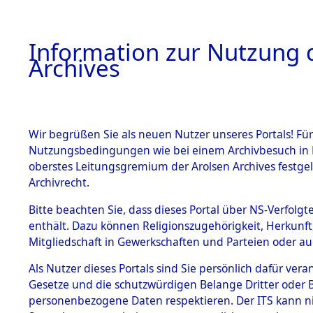
Information zur Nutzung d
Archives
HOME
BESTANDSBESCHREIBUNG
ARCHIVAL
Wir begrüßen Sie als neuen Nutzer unseres Portals! Für
Nutzungsbedingungen wie bei einem Archivbesuch in B
oberstes Leitungsgremium der Arolsen Archives festg
Archivrecht.
BESTÄNDE
Bitte beachten Sie, dass dieses Portal über NS-Verfolgte
Exhumierun
enthält. Dazu können Religionszugehörigkeit, Herkunf
Mitgliedschaft in Gewerkschaften und Parteien oder auc
auf dem T
1.
Inhaftierungsdoku
mente
Als Nutzer dieses Portals sind Sie persönlich dafür vera
Konzentrat
Gesetze und die schutzwürdigen Belange Dritter oder B
5. Verschiedenes
personenbezogene Daten respektieren. Der ITS kann nic
5.3