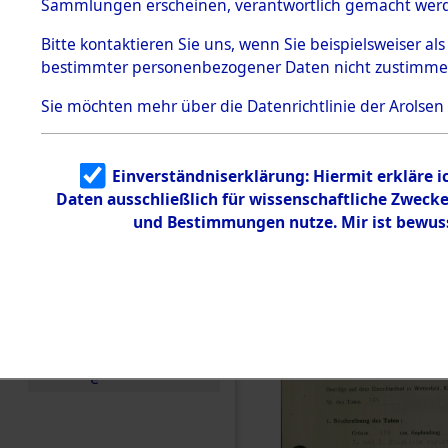
zur Befrei
Sammlungen erscheinen, verantwortlich gemacht wer
Todesmärsche
Roding, Ob
5.3.1 Alliierte
Bitte
kontaktieren
Sie uns, wenn Sie beispielsweiser al
Erhebungen
bestimmter personenbezogener Daten nicht zustimme
zu
zwischen D
Todesmärsch
en
Sie möchten mehr über die Datenrichtlinie der Arolsen
km) ermor
5.3.2
Versuchte
Identifizierun
Leben gek
Einverständniserklärung: Hiermit erkläre 
g
Daten ausschließlich für wissenschaftliche Zwec
5.3.3
0003 (846
Todesmärsch
und Bestimmungen nutze. Mir ist bewus
e /
Identifikation
unbekannter
Toter
5.3.5
Grabermittlu
ng /
Friedhofsplän
e