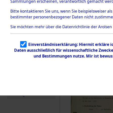
zur Befrei
Sammlungen erscheinen, verantwortlich gemacht wer
Todesmärsche
Roding, Ob
5.3.1 Alliierte
Bitte
kontaktieren
Sie uns, wenn Sie beispielsweiser al
Erhebungen
bestimmter personenbezogener Daten nicht zustimme
zu
zwischen D
Todesmärsch
en
Sie möchten mehr über die Datenrichtlinie der Arolsen
km) ermor
5.3.2
Versuchte
Identifizierun
Leben gek
Einverständniserklärung: Hiermit erkläre 
g
Daten ausschließlich für wissenschaftliche Zwec
5.3.3
0004 (846
Todesmärsch
und Bestimmungen nutze. Mir ist bewus
e /
Identifikation
unbekannter
Toter
5.3.5
Grabermittlu
ng /
Friedhofsplän
e