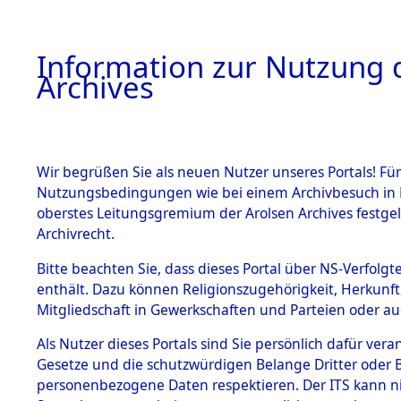
Information zur Nutzung d
Archives
HOME
BESTANDSBESCHREIBUNG
ARCHIVAL
Wir begrüßen Sie als neuen Nutzer unseres Portals! Für
Nutzungsbedingungen wie bei einem Archivbesuch in B
oberstes Leitungsgremium der Arolsen Archives festg
Archivrecht.
BESTÄNDE
Bitte beachten Sie, dass dieses Portal über NS-Verfolgte
Exhumierun
enthält. Dazu können Religionszugehörigkeit, Herkunf
Mitgliedschaft in Gewerkschaften und Parteien oder auc
auf dem T
1.
Inhaftierungsdoku
mente
Als Nutzer dieses Portals sind Sie persönlich dafür vera
Konzentrat
Gesetze und die schutzwürdigen Belange Dritter oder B
5. Verschiedenes
personenbezogene Daten respektieren. Der ITS kann nic
5.3