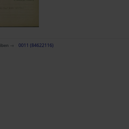
eiben →
0011 (84622116)