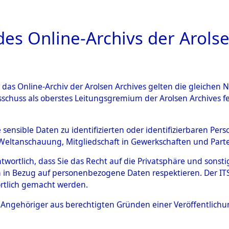
a
A
es Online-Archivs der Arolse
DIGITAL COLLEC
r das Online-Archiv der Arolsen Archives gelten die gleiche
ESCHREIBUNG
ARCHIVALE
ÜBERSICHT
BILD
sschuss als oberstes Leitungsgremium der Arolsen Archives 
ng und Identifizierung der 
e sensible Daten zu identifizierten oder identifizierbaren Pe
Weltanschauung, Mitgliedschaft in Gewerkschaften und Partei
ionslager Flossenbürg bis zu
antwortlich, dass Sie das Recht auf die Privatsphäre und sons
 Roding, Oberpfalz) auf der 
 in Bezug auf personenbezogene Daten respektieren. Der ITS k
rtlich gemacht werden.
d und Pösing (11 km) ermord
ls Angehöriger aus berechtigten Gründen einer Veröffentlic
 gekommenen 597 Häftlinge