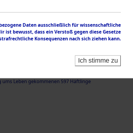
nbezogene Daten ausschließlich für wissenschaftliche
 ist bewusst, dass ein Verstoß gegen diese Gesetze
rafrechtliche Konsequenzen nach sich ziehen kann.
g und Identifizierung der auf dem Todesmarsch
trationslager Flossenbürg bis zur Befreiung in
Ich stimme zu
(Landkreis Roding, Oberpfalz) auf der Strecke
iebersried und Pösing (11 km) ermordeten oder
g ums Leben gekommenen 597 Häftlinge