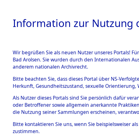
Information zur Nutzung d
Wir begrüßen Sie als neuen Nutzer unseres Portals! Fü
HOME
BESTANDSB
Bad Arolsen. Sie wurden durch den Internationalen Au
anderem nationalen Archivrecht.
BESTÄNDE
Exhumieru
Bitte beachten Sie, dass dieses Portal über NS-Verfolgt
Herkunft, Gesundheitszustand, sexuelle Orientierung, 
Konzentrat
1.
Inhaftierungsdoku
Als Nutzer dieses Portals sind Sie persönlich dafür ver
mente
(Landkreis
oder Betroffener sowie allgemein anerkannte Praktiken
5. Verschiedenes
die Nutzung seiner Sammlungen erscheinen, verantwo
Diebersrie
5.3
Bitte
kontaktieren
Sie uns, wenn Sie beispielsweiser a
Todesmärsche
zustimmen.
5.3.1 Alliierte
ums Leben
Erhebungen