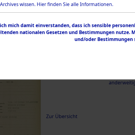
 Archives wissen.
Hier
finden Sie alle Informationen.
22116)
 ich mich damit einverstanden, dass ich sensible persone
0011 (84622116)
tenden nationalen Gesetzen und Bestimmungen nutze. Mir
und/oder Bestimmungen st
Übergeordnetes
Exhumierun
Dokument
vom Konzen
Wetterfeld 
zwischen D
anderweiti
Inhalt
Zur Übersicht