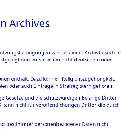
n Archives
TIONS ONLINE
n Nutzungsbedingungen wie bei einem Archivbesuch in
festgelegt und entsprechen nicht deutschem oder
auf dem Todesmarsch vom
rsonen enthält. Dazu können Religionszugehörigkeit,
en oder auch Einträge in Strafregistern gehören.
r Befreiung in Wetterfeld
tige Gesetze und die schutzwürdigen Belange Dritter
Strecke zwischen
ann nicht für Veröffentlichungen Dritter, die durch
eten oder anderweitig
hung bestimmter personenbezogener Daten nicht
→
0004 (84622105)
→