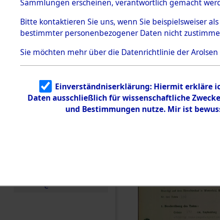
zur Befrei
Sammlungen erscheinen, verantwortlich gemacht wer
Todesmärsche
Roding, Ob
5.3.1 Alliierte
Bitte
kontaktieren
Sie uns, wenn Sie beispielsweiser al
Erhebungen
bestimmter personenbezogener Daten nicht zustimme
zu
zwischen D
Todesmärsch
en
Sie möchten mehr über die Datenrichtlinie der Arolsen
km) ermor
5.3.2
Versuchte
Identifizierun
Leben gek
Einverständniserklärung: Hiermit erkläre 
g
Daten ausschließlich für wissenschaftliche Zwec
5.3.3
0004 (846
Todesmärsch
und Bestimmungen nutze. Mir ist bewus
e /
Identifikation
unbekannter
Toter
5.3.5
Grabermittlu
ng /
Friedhofsplän
e