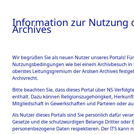
Information zur Nutzung d
Archives
HOME
BESTANDSBESCHREIBUNG
ARCHIVAL
Wir begrüßen Sie als neuen Nutzer unseres Portals! Für
Nutzungsbedingungen wie bei einem Archivbesuch in B
oberstes Leitungsgremium der Arolsen Archives festg
Archivrecht.
BESTÄNDE
Bitte beachten Sie, dass dieses Portal über NS-Verfolgte
Exhumierun
enthält. Dazu können Religionszugehörigkeit, Herkunf
Mitgliedschaft in Gewerkschaften und Parteien oder auc
auf dem T
1.
Inhaftierungsdoku
mente
Als Nutzer dieses Portals sind Sie persönlich dafür vera
Konzentrat
Gesetze und die schutzwürdigen Belange Dritter oder B
5. Verschiedenes
personenbezogene Daten respektieren. Der ITS kann nic
5.3