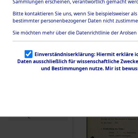
zur Befrei
Sammlungen erscheinen, verantwortlich gemacht wer
Todesmärsche
Roding, Ob
5.3.1 Alliierte
Bitte
kontaktieren
Sie uns, wenn Sie beispielsweiser al
Erhebungen
bestimmter personenbezogener Daten nicht zustimme
zu
zwischen D
Todesmärsch
en
Sie möchten mehr über die Datenrichtlinie der Arolsen
km) ermor
5.3.2
Versuchte
Identifizierun
Leben gek
Einverständniserklärung: Hiermit erkläre 
g
Daten ausschließlich für wissenschaftliche Zwec
5.3.3
0004 (846
Todesmärsch
und Bestimmungen nutze. Mir ist bewus
e /
Identifikation
unbekannter
Toter
5.3.5
Grabermittlu
ng /
Friedhofsplän
e