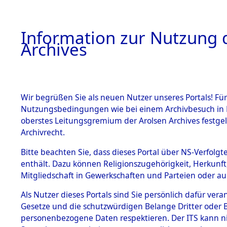
Information zur Nutzung d
Archives
HOME
BESTANDSBESCHREIBUNG
ARCHIVAL
Wir begrüßen Sie als neuen Nutzer unseres Portals! Für
Nutzungsbedingungen wie bei einem Archivbesuch in B
oberstes Leitungsgremium der Arolsen Archives festg
Archivrecht.
BESTÄNDE
Bitte beachten Sie, dass dieses Portal über NS-Verfolgte
Exhumierun
enthält. Dazu können Religionszugehörigkeit, Herkunf
Mitgliedschaft in Gewerkschaften und Parteien oder auc
auf dem T
1.
Inhaftierungsdoku
mente
Als Nutzer dieses Portals sind Sie persönlich dafür vera
Konzentrat
Gesetze und die schutzwürdigen Belange Dritter oder B
5. Verschiedenes
personenbezogene Daten respektieren. Der ITS kann nic
5.3