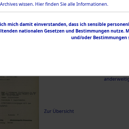
 Archives wissen.
Hier
finden Sie alle Informationen.
22151)
 ich mich damit einverstanden, dass ich sensible persone
0046 (84622151)
tenden nationalen Gesetzen und Bestimmungen nutze. Mir
und/oder Bestimmungen st
Übergeordnetes
Exhumierun
Dokument
vom Konzen
Wetterfeld 
zwischen D
anderweiti
Inhalt
Zur Übersicht