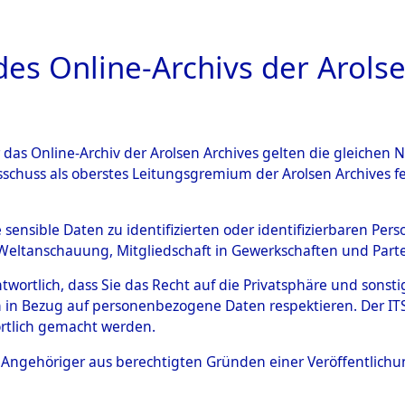
a
A
es Online-Archivs der Arolse
DIGITAL COLLEC
r das Online-Archiv der Arolsen Archives gelten die gleiche
ESCHREIBUNG
ARCHIVALE
ÜBERSICHT
BILD
sschuss als oberstes Leitungsgremium der Arolsen Archives 
ng und Identifizierung der 
e sensible Daten zu identifizierten oder identifizierbaren Pe
Weltanschauung, Mitgliedschaft in Gewerkschaften und Partei
ionslager Flossenbürg bis zu
antwortlich, dass Sie das Recht auf die Privatsphäre und sons
 Roding, Oberpfalz) auf der 
 in Bezug auf personenbezogene Daten respektieren. Der ITS k
rtlich gemacht werden.
d und Pösing (11 km) ermord
ls Angehöriger aus berechtigten Gründen einer Veröffentlic
 gekommenen 597 Häftlinge