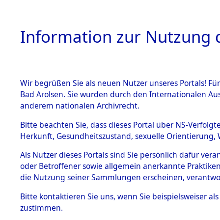
Information zur Nutzung d
Wir begrüßen Sie als neuen Nutzer unseres Portals! Fü
HOME
BESTANDSB
Bad Arolsen. Sie wurden durch den Internationalen Au
anderem nationalen Archivrecht.
BESTÄNDE
Exhumieru
Bitte beachten Sie, dass dieses Portal über NS-Verfolgt
Herkunft, Gesundheitszustand, sexuelle Orientierung, 
Konzentrat
1.
Inhaftierungsdoku
Als Nutzer dieses Portals sind Sie persönlich dafür ver
mente
(Landkreis
oder Betroffener sowie allgemein anerkannte Praktiken
5. Verschiedenes
die Nutzung seiner Sammlungen erscheinen, verantwo
Diebersrie
5.3
Bitte
kontaktieren
Sie uns, wenn Sie beispielsweiser a
Todesmärsche
zustimmen.
5.3.1 Alliierte
ums Leben
Erhebungen