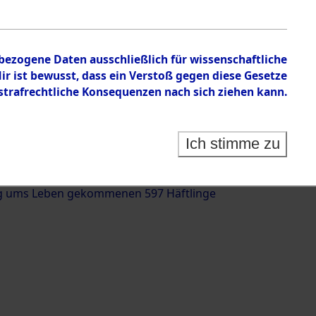
nbezogene Daten ausschließlich für wissenschaftliche
 ist bewusst, dass ein Verstoß gegen diese Gesetze
rafrechtliche Konsequenzen nach sich ziehen kann.
g und Identifizierung der auf dem Todesmarsch
trationslager Flossenbürg bis zur Befreiung in
Ich stimme zu
(Landkreis Roding, Oberpfalz) auf der Strecke
iebersried und Pösing (11 km) ermordeten oder
g ums Leben gekommenen 597 Häftlinge