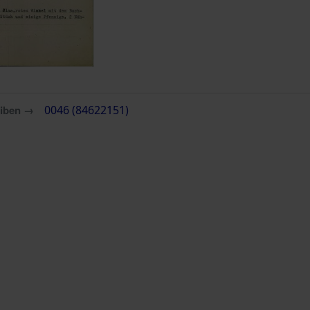
eiben →
0046 (84622151)