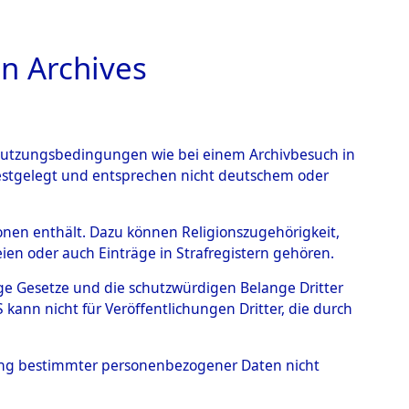
n Archives
TIONS ONLINE
n Nutzungsbedingungen wie bei einem Archivbesuch in
festgelegt und entsprechen nicht deutschem oder
auf dem Todesmarsch vom
rsonen enthält. Dazu können Religionszugehörigkeit,
en oder auch Einträge in Strafregistern gehören.
r Befreiung in Wetterfeld
tige Gesetze und die schutzwürdigen Belange Dritter
Strecke zwischen
ann nicht für Veröffentlichungen Dritter, die durch
eten oder anderweitig
hung bestimmter personenbezogener Daten nicht
→
0004 (84622105)
→