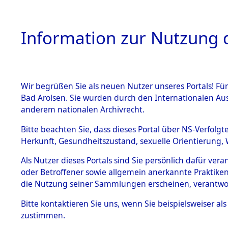
Information zur Nutzung d
Wir begrüßen Sie als neuen Nutzer unseres Portals! Fü
HOME
BESTANDSB
Bad Arolsen. Sie wurden durch den Internationalen Au
anderem nationalen Archivrecht.
BESTÄNDE
Exhumieru
Bitte beachten Sie, dass dieses Portal über NS-Verfolgt
Herkunft, Gesundheitszustand, sexuelle Orientierung, 
Konzentrat
1.
Inhaftierungsdoku
Als Nutzer dieses Portals sind Sie persönlich dafür ver
mente
(Landkreis
oder Betroffener sowie allgemein anerkannte Praktiken
5. Verschiedenes
die Nutzung seiner Sammlungen erscheinen, verantwo
Diebersrie
5.3
Bitte
kontaktieren
Sie uns, wenn Sie beispielsweiser a
Todesmärsche
zustimmen.
5.3.1 Alliierte
ums Leben
Erhebungen