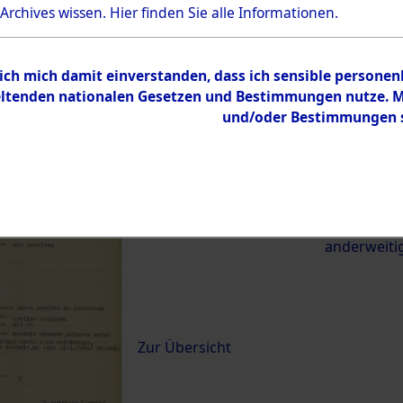
 Archives wissen.
Hier
finden Sie alle Informationen.
22170)
 ich mich damit einverstanden, dass ich sensible persone
0065 (84622170)
tenden nationalen Gesetzen und Bestimmungen nutze. Mir
und/oder Bestimmungen st
Übergeordnetes
Exhumierun
Dokument
vom Konzen
Wetterfeld 
zwischen D
anderweiti
Inhalt
Zur Übersicht