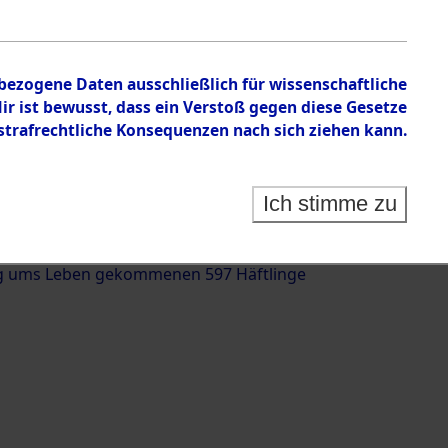
nbezogene Daten ausschließlich für wissenschaftliche
 ist bewusst, dass ein Verstoß gegen diese Gesetze
rafrechtliche Konsequenzen nach sich ziehen kann.
g und Identifizierung der auf dem Todesmarsch
trationslager Flossenbürg bis zur Befreiung in
Ich stimme zu
(Landkreis Roding, Oberpfalz) auf der Strecke
iebersried und Pösing (11 km) ermordeten oder
g ums Leben gekommenen 597 Häftlinge