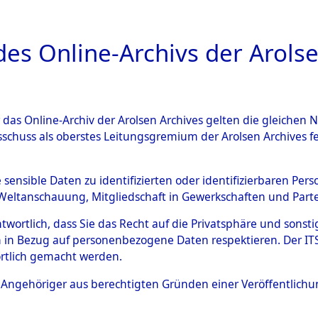
a
A
es Online-Archivs der Arolse
DIGITAL COLLEC
r das Online-Archiv der Arolsen Archives gelten die gleiche
ESCHREIBUNG
ARCHIVALE
ÜBERSICHT
BILD
sschuss als oberstes Leitungsgremium der Arolsen Archives 
ng und Identifizierung der 
e sensible Daten zu identifizierten oder identifizierbaren Pe
Weltanschauung, Mitgliedschaft in Gewerkschaften und Partei
ionslager Flossenbürg bis zu
antwortlich, dass Sie das Recht auf die Privatsphäre und sons
 Roding, Oberpfalz) auf der 
 in Bezug auf personenbezogene Daten respektieren. Der ITS k
rtlich gemacht werden.
d und Pösing (11 km) ermord
ls Angehöriger aus berechtigten Gründen einer Veröffentlic
 gekommenen 597 Häftlinge