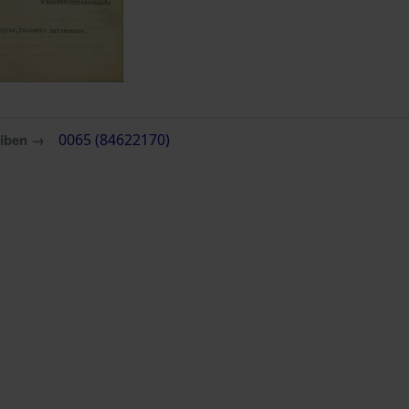
eiben →
0065 (84622170)