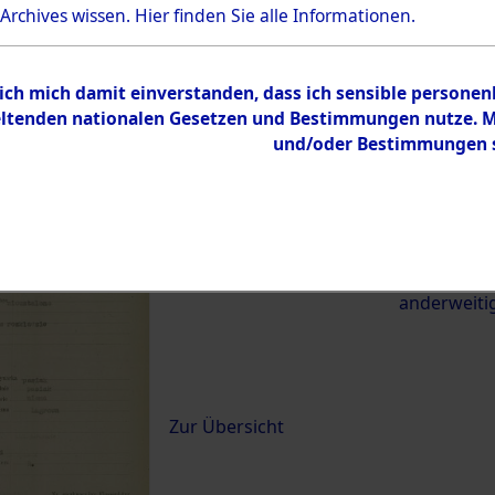
 Archives wissen.
Hier
finden Sie alle Informationen.
22173)
 ich mich damit einverstanden, dass ich sensible persone
0068 (84622173)
tenden nationalen Gesetzen und Bestimmungen nutze. Mir
und/oder Bestimmungen st
Übergeordnetes
Exhumierun
Dokument
vom Konzen
Wetterfeld 
zwischen D
anderweiti
Inhalt
Zur Übersicht