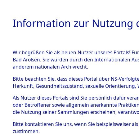
Information zur Nutzung d
Wir begrüßen Sie als neuen Nutzer unseres Portals! Fü
HOME
BESTANDSB
Bad Arolsen. Sie wurden durch den Internationalen Au
anderem nationalen Archivrecht.
BESTÄNDE
Exhumieru
Bitte beachten Sie, dass dieses Portal über NS-Verfolgt
Herkunft, Gesundheitszustand, sexuelle Orientierung, 
Konzentrat
1.
Inhaftierungsdoku
Als Nutzer dieses Portals sind Sie persönlich dafür ver
mente
(Landkreis
oder Betroffener sowie allgemein anerkannte Praktiken
5. Verschiedenes
die Nutzung seiner Sammlungen erscheinen, verantwo
Diebersrie
5.3
Bitte
kontaktieren
Sie uns, wenn Sie beispielsweiser a
Todesmärsche
zustimmen.
5.3.1 Alliierte
ums Leben
Erhebungen