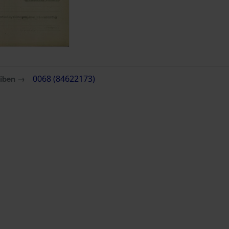
eiben →
0068 (84622173)