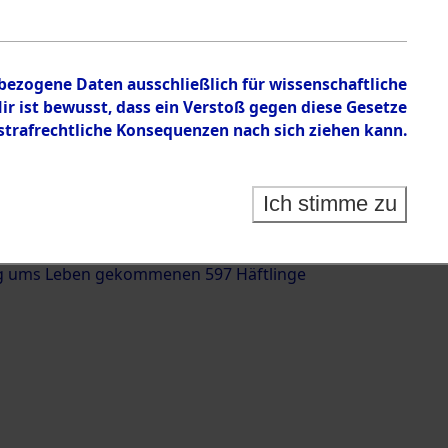
nbezogene Daten ausschließlich für wissenschaftliche
 ist bewusst, dass ein Verstoß gegen diese Gesetze
rafrechtliche Konsequenzen nach sich ziehen kann.
g und Identifizierung der auf dem Todesmarsch
trationslager Flossenbürg bis zur Befreiung in
Ich stimme zu
(Landkreis Roding, Oberpfalz) auf der Strecke
iebersried und Pösing (11 km) ermordeten oder
g ums Leben gekommenen 597 Häftlinge