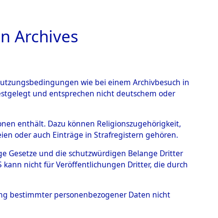
n Archives
TIONS ONLINE
n Nutzungsbedingungen wie bei einem Archivbesuch in
festgelegt und entsprechen nicht deutschem oder
auf dem Todesmarsch vom
rsonen enthält. Dazu können Religionszugehörigkeit,
en oder auch Einträge in Strafregistern gehören.
r Befreiung in Wetterfeld
tige Gesetze und die schutzwürdigen Belange Dritter
Strecke zwischen
ann nicht für Veröffentlichungen Dritter, die durch
eten oder anderweitig
hung bestimmter personenbezogener Daten nicht
→
0004 (84622105)
→