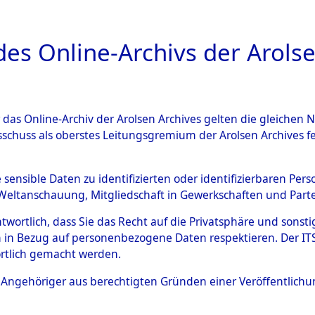
a
A
es Online-Archivs der Arolse
DIGITAL COLLEC
r das Online-Archiv der Arolsen Archives gelten die gleiche
ESCHREIBUNG
ARCHIVALE
ÜBERSICHT
BILD
sschuss als oberstes Leitungsgremium der Arolsen Archives 
ng und Identifizierung der 
e sensible Daten zu identifizierten oder identifizierbaren Pe
Weltanschauung, Mitgliedschaft in Gewerkschaften und Partei
ionslager Flossenbürg bis zu
antwortlich, dass Sie das Recht auf die Privatsphäre und sons
 Roding, Oberpfalz) auf der 
 in Bezug auf personenbezogene Daten respektieren. Der ITS k
rtlich gemacht werden.
d und Pösing (11 km) ermord
ls Angehöriger aus berechtigten Gründen einer Veröffentlic
 gekommenen 597 Häftlinge