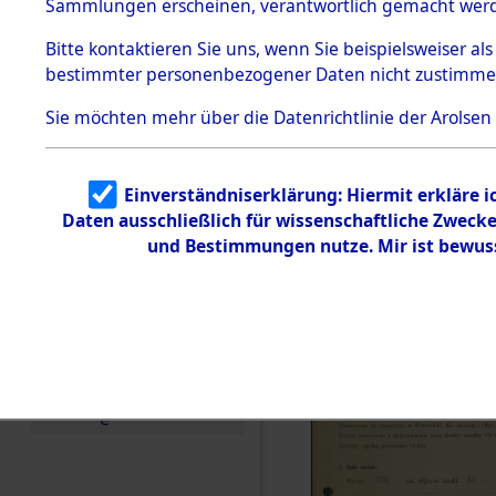
zur Befrei
Sammlungen erscheinen, verantwortlich gemacht wer
Todesmärsche
Roding, Ob
5.3.1 Alliierte
Bitte
kontaktieren
Sie uns, wenn Sie beispielsweiser al
Erhebungen
bestimmter personenbezogener Daten nicht zustimme
zu
zwischen D
Todesmärsch
en
Sie möchten mehr über die Datenrichtlinie der Arolsen
km) ermor
5.3.2
Versuchte
Identifizierun
Leben gek
Einverständniserklärung: Hiermit erkläre 
g
Daten ausschließlich für wissenschaftliche Zwec
5.3.3
0004 (846
Todesmärsch
und Bestimmungen nutze. Mir ist bewus
e /
Identifikation
unbekannter
Toter
5.3.5
Grabermittlu
ng /
Friedhofsplän
e