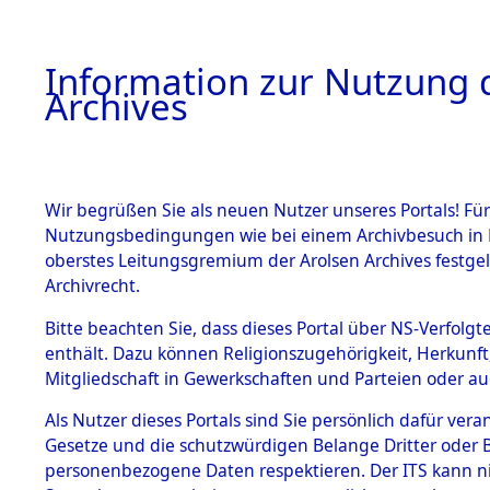
Information zur Nutzung d
Archives
HOME
BESTANDSBESCHREIBUNG
ARCHIVAL
Wir begrüßen Sie als neuen Nutzer unseres Portals! Für
Nutzungsbedingungen wie bei einem Archivbesuch in B
oberstes Leitungsgremium der Arolsen Archives festg
Archivrecht.
BESTÄNDE
Bitte beachten Sie, dass dieses Portal über NS-Verfolgte
Exhumierun
enthält. Dazu können Religionszugehörigkeit, Herkunf
Mitgliedschaft in Gewerkschaften und Parteien oder auc
auf dem T
1.
Inhaftierungsdoku
mente
Als Nutzer dieses Portals sind Sie persönlich dafür vera
Konzentrat
Gesetze und die schutzwürdigen Belange Dritter oder B
5. Verschiedenes
personenbezogene Daten respektieren. Der ITS kann nic
5.3