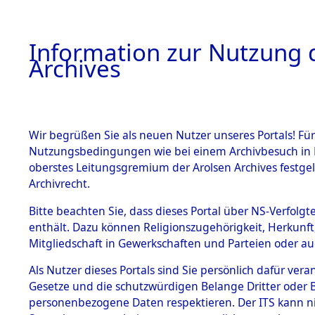
Information zur Nutzung d
Archives
HOME
BESTANDSBESCHREIBUNG
ARCHIVAL
Wir begrüßen Sie als neuen Nutzer unseres Portals! Für
Nutzungsbedingungen wie bei einem Archivbesuch in B
oberstes Leitungsgremium der Arolsen Archives festg
Archivrecht.
BESTÄNDE
Bitte beachten Sie, dass dieses Portal über NS-Verfolgte
Exhumierun
enthält. Dazu können Religionszugehörigkeit, Herkunf
Mitgliedschaft in Gewerkschaften und Parteien oder auc
auf dem T
1.
Inhaftierungsdoku
mente
Als Nutzer dieses Portals sind Sie persönlich dafür vera
Konzentrat
Gesetze und die schutzwürdigen Belange Dritter oder B
5. Verschiedenes
personenbezogene Daten respektieren. Der ITS kann nic
5.3