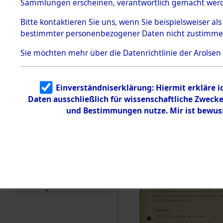
zur Befrei
Sammlungen erscheinen, verantwortlich gemacht wer
Todesmärsche
Roding, Ob
5.3.1 Alliierte
Bitte
kontaktieren
Sie uns, wenn Sie beispielsweiser al
Erhebungen
bestimmter personenbezogener Daten nicht zustimme
zu
zwischen D
Todesmärsch
en
Sie möchten mehr über die Datenrichtlinie der Arolsen
km) ermor
5.3.2
Versuchte
Identifizierun
Leben gek
Einverständniserklärung: Hiermit erkläre 
g
Daten ausschließlich für wissenschaftliche Zwec
5.3.3
0004 (846
Todesmärsch
und Bestimmungen nutze. Mir ist bewus
e /
Identifikation
unbekannter
Toter
5.3.5
Grabermittlu
ng /
Friedhofsplän
e