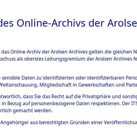
a
A
es Online-Archivs der Arolse
DIGITAL COLLEC
r das Online-Archiv der Arolsen Archives gelten die gleiche
ESCHREIBUNG
ARCHIVALE
ÜBERSICHT
BILD
sschuss als oberstes Leitungsgremium der Arolsen Archives 
ng und Identifizierung der 
e sensible Daten zu identifizierten oder identifizierbaren Pe
Weltanschauung, Mitgliedschaft in Gewerkschaften und Partei
ionslager Flossenbürg bis zu
antwortlich, dass Sie das Recht auf die Privatsphäre und sons
 Roding, Oberpfalz) auf der 
 in Bezug auf personenbezogene Daten respektieren. Der ITS k
rtlich gemacht werden.
d und Pösing (11 km) ermord
ls Angehöriger aus berechtigten Gründen einer Veröffentlic
 gekommenen 597 Häftlinge