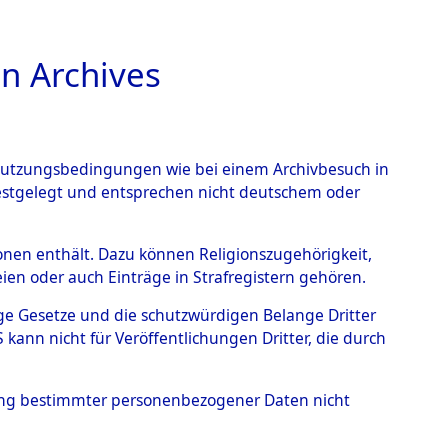
n Archives
TIONS ONLINE
n Nutzungsbedingungen wie bei einem Archivbesuch in
festgelegt und entsprechen nicht deutschem oder
auf dem Todesmarsch vom
rsonen enthält. Dazu können Religionszugehörigkeit,
en oder auch Einträge in Strafregistern gehören.
r Befreiung in Wetterfeld
tige Gesetze und die schutzwürdigen Belange Dritter
Strecke zwischen
ann nicht für Veröffentlichungen Dritter, die durch
eten oder anderweitig
hung bestimmter personenbezogener Daten nicht
→
0004 (84622105)
→