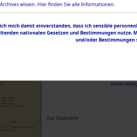
 Archives wissen.
Hier
finden Sie alle Informationen.
22226)
 ich mich damit einverstanden, dass ich sensible persone
0121 (84622226)
tenden nationalen Gesetzen und Bestimmungen nutze. Mir
und/oder Bestimmungen st
Übergeordnetes
Exhumierun
Dokument
vom Konzen
Wetterfeld 
zwischen D
anderweiti
Inhalt
Zur Übersicht