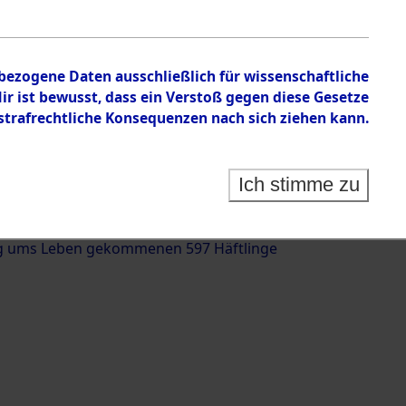
nbezogene Daten ausschließlich für wissenschaftliche
 ist bewusst, dass ein Verstoß gegen diese Gesetze
rafrechtliche Konsequenzen nach sich ziehen kann.
g und Identifizierung der auf dem Todesmarsch
trationslager Flossenbürg bis zur Befreiung in
Ich stimme zu
(Landkreis Roding, Oberpfalz) auf der Strecke
iebersried und Pösing (11 km) ermordeten oder
g ums Leben gekommenen 597 Häftlinge