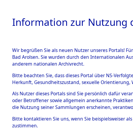
Information zur Nutzung d
Wir begrüßen Sie als neuen Nutzer unseres Portals! Fü
HOME
BESTANDSB
Bad Arolsen. Sie wurden durch den Internationalen Au
anderem nationalen Archivrecht.
BESTÄNDE
Exhumieru
Bitte beachten Sie, dass dieses Portal über NS-Verfolgt
Herkunft, Gesundheitszustand, sexuelle Orientierung, 
Konzentrat
1.
Inhaftierungsdoku
Als Nutzer dieses Portals sind Sie persönlich dafür ver
mente
(Landkreis
oder Betroffener sowie allgemein anerkannte Praktiken
5. Verschiedenes
die Nutzung seiner Sammlungen erscheinen, verantwo
Diebersrie
5.3
Bitte
kontaktieren
Sie uns, wenn Sie beispielsweiser a
Todesmärsche
zustimmen.
5.3.1 Alliierte
ums Leben
Erhebungen