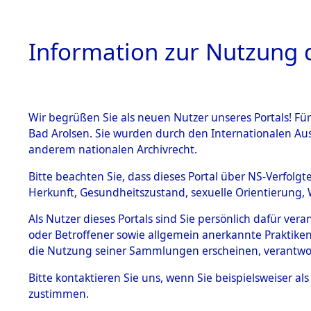
Information zur Nutzung d
Wir begrüßen Sie als neuen Nutzer unseres Portals! Fü
HOME
BESTANDSB
Bad Arolsen. Sie wurden durch den Internationalen Au
anderem nationalen Archivrecht.
BESTÄNDE
Exhumieru
Bitte beachten Sie, dass dieses Portal über NS-Verfolgt
Herkunft, Gesundheitszustand, sexuelle Orientierung, 
Konzentrat
1.
Inhaftierungsdoku
Als Nutzer dieses Portals sind Sie persönlich dafür ver
mente
(Landkreis
oder Betroffener sowie allgemein anerkannte Praktiken
5. Verschiedenes
die Nutzung seiner Sammlungen erscheinen, verantwo
Diebersrie
5.3
Bitte
kontaktieren
Sie uns, wenn Sie beispielsweiser a
Todesmärsche
zustimmen.
5.3.1 Alliierte
ums Leben
Erhebungen