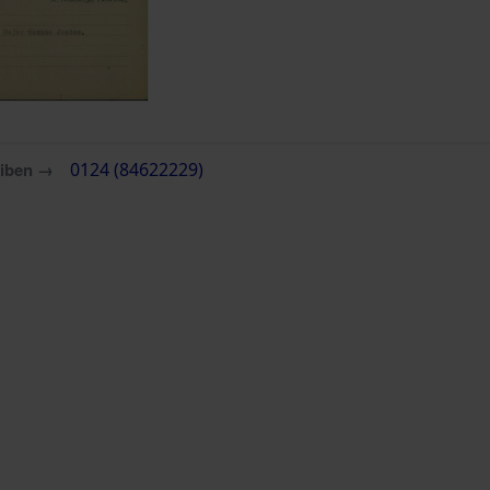
eiben →
0124 (84622229)