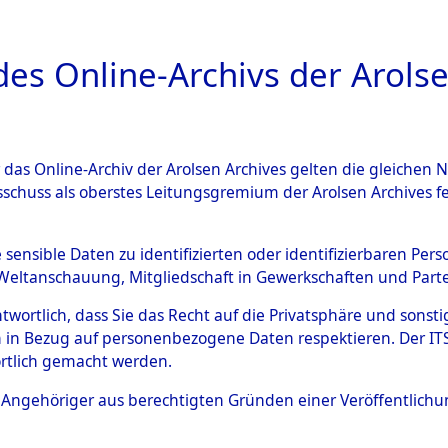
a
A
es Online-Archivs der Arolse
DIGITAL COLLEC
r das Online-Archiv der Arolsen Archives gelten die gleiche
ESCHREIBUNG
ARCHIVALE
ÜBERSICHT
BILD
sschuss als oberstes Leitungsgremium der Arolsen Archives 
ng und Identifizierung der 
e sensible Daten zu identifizierten oder identifizierbaren Pe
Weltanschauung, Mitgliedschaft in Gewerkschaften und Partei
ionslager Flossenbürg bis zu
antwortlich, dass Sie das Recht auf die Privatsphäre und sons
 Roding, Oberpfalz) auf der 
 in Bezug auf personenbezogene Daten respektieren. Der ITS k
rtlich gemacht werden.
d und Pösing (11 km) ermord
ls Angehöriger aus berechtigten Gründen einer Veröffentlic
 gekommenen 597 Häftlinge