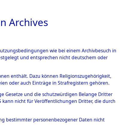
n Archives
TIONS ONLINE
n Nutzungsbedingungen wie bei einem Archivbesuch in
festgelegt und entsprechen nicht deutschem oder
auf dem Todesmarsch vom
rsonen enthält. Dazu können Religionszugehörigkeit,
en oder auch Einträge in Strafregistern gehören.
r Befreiung in Wetterfeld
tige Gesetze und die schutzwürdigen Belange Dritter
Strecke zwischen
ann nicht für Veröffentlichungen Dritter, die durch
eten oder anderweitig
hung bestimmter personenbezogener Daten nicht
→
0004 (84622105)
→