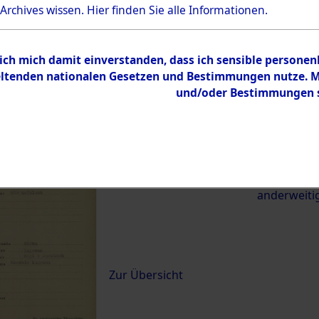
 Archives wissen.
Hier
finden Sie alle Informationen.
22229)
 ich mich damit einverstanden, dass ich sensible persone
0124 (84622229)
tenden nationalen Gesetzen und Bestimmungen nutze. Mir
und/oder Bestimmungen st
Übergeordnetes
Exhumierun
Dokument
vom Konzen
Wetterfeld 
zwischen D
anderweiti
Inhalt
Zur Übersicht