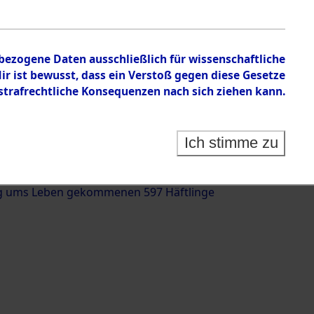
nbezogene Daten ausschließlich für wissenschaftliche
 ist bewusst, dass ein Verstoß gegen diese Gesetze
rafrechtliche Konsequenzen nach sich ziehen kann.
g und Identifizierung der auf dem Todesmarsch
trationslager Flossenbürg bis zur Befreiung in
Ich stimme zu
(Landkreis Roding, Oberpfalz) auf der Strecke
iebersried und Pösing (11 km) ermordeten oder
g ums Leben gekommenen 597 Häftlinge