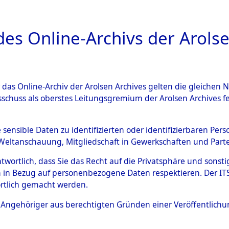
a
A
es Online-Archivs der Arolse
DIGITAL COLLEC
r das Online-Archiv der Arolsen Archives gelten die gleiche
ESCHREIBUNG
ARCHIVALE
ÜBERSICHT
BILD
sschuss als oberstes Leitungsgremium der Arolsen Archives 
ng und Identifizierung der 
e sensible Daten zu identifizierten oder identifizierbaren Pe
Weltanschauung, Mitgliedschaft in Gewerkschaften und Partei
ionslager Flossenbürg bis zu
antwortlich, dass Sie das Recht auf die Privatsphäre und sons
 Roding, Oberpfalz) auf der 
 in Bezug auf personenbezogene Daten respektieren. Der ITS k
rtlich gemacht werden.
d und Pösing (11 km) ermord
ls Angehöriger aus berechtigten Gründen einer Veröffentlic
 gekommenen 597 Häftlinge