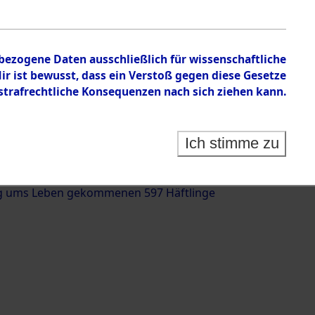
nbezogene Daten ausschließlich für wissenschaftliche
 ist bewusst, dass ein Verstoß gegen diese Gesetze
rafrechtliche Konsequenzen nach sich ziehen kann.
g und Identifizierung der auf dem Todesmarsch
trationslager Flossenbürg bis zur Befreiung in
Ich stimme zu
(Landkreis Roding, Oberpfalz) auf der Strecke
iebersried und Pösing (11 km) ermordeten oder
g ums Leben gekommenen 597 Häftlinge