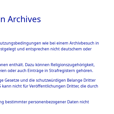
n Archives
TIONS ONLINE
n Nutzungsbedingungen wie bei einem Archivbesuch in
festgelegt und entsprechen nicht deutschem oder
auf dem Todesmarsch vom
rsonen enthält. Dazu können Religionszugehörigkeit,
en oder auch Einträge in Strafregistern gehören.
r Befreiung in Wetterfeld
tige Gesetze und die schutzwürdigen Belange Dritter
Strecke zwischen
ann nicht für Veröffentlichungen Dritter, die durch
eten oder anderweitig
hung bestimmter personenbezogener Daten nicht
→
0004 (84622105)
→