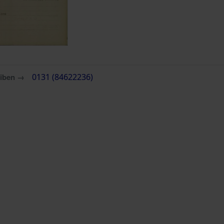
eiben →
0131 (84622236)