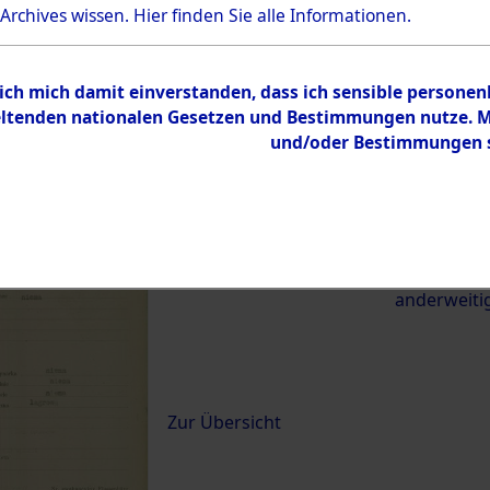
 Archives wissen.
Hier
finden Sie alle Informationen.
22236)
 ich mich damit einverstanden, dass ich sensible persone
0131 (84622236)
tenden nationalen Gesetzen und Bestimmungen nutze. Mir
und/oder Bestimmungen st
Übergeordnetes
Exhumierun
Dokument
vom Konzen
Wetterfeld 
zwischen D
anderweiti
Inhalt
Zur Übersicht