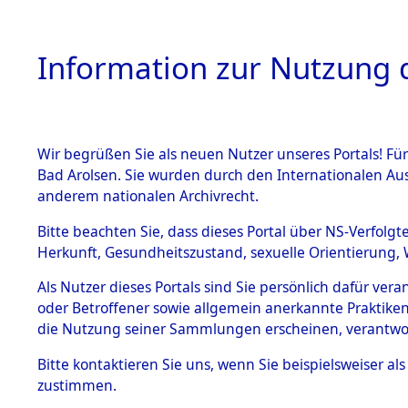
Information zur Nutzung d
Wir begrüßen Sie als neuen Nutzer unseres Portals! Fü
HOME
BESTANDSB
Bad Arolsen. Sie wurden durch den Internationalen Au
anderem nationalen Archivrecht.
BESTÄNDE
Exhumieru
Bitte beachten Sie, dass dieses Portal über NS-Verfolgt
Herkunft, Gesundheitszustand, sexuelle Orientierung, 
Konzentrat
1.
Inhaftierungsdoku
Als Nutzer dieses Portals sind Sie persönlich dafür ver
mente
(Landkreis
oder Betroffener sowie allgemein anerkannte Praktiken
5. Verschiedenes
die Nutzung seiner Sammlungen erscheinen, verantwo
Diebersrie
5.3
Bitte
kontaktieren
Sie uns, wenn Sie beispielsweiser a
Todesmärsche
zustimmen.
5.3.1 Alliierte
ums Leben
Erhebungen