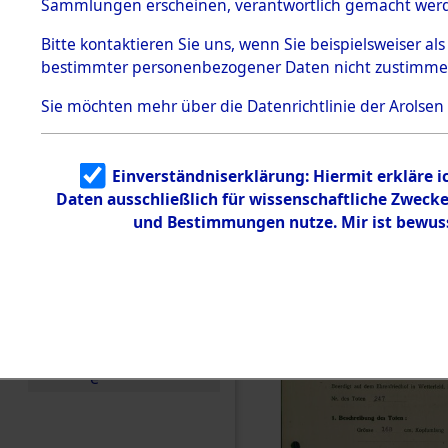
zur Befrei
Sammlungen erscheinen, verantwortlich gemacht wer
Todesmärsche
Roding, Ob
5.3.1 Alliierte
Bitte
kontaktieren
Sie uns, wenn Sie beispielsweiser al
Erhebungen
bestimmter personenbezogener Daten nicht zustimme
zu
zwischen D
Todesmärsch
en
Sie möchten mehr über die Datenrichtlinie der Arolsen
km) ermor
5.3.2
Versuchte
Identifizierun
Leben gek
Einverständniserklärung: Hiermit erkläre 
g
Daten ausschließlich für wissenschaftliche Zwec
5.3.3
0004 (846
Todesmärsch
und Bestimmungen nutze. Mir ist bewus
e /
Identifikation
unbekannter
Toter
5.3.5
Grabermittlu
ng /
Friedhofsplän
e