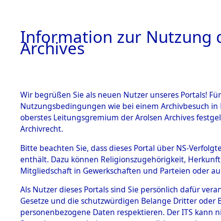
Information zur Nutzung d
Archives
HOME
BESTANDSBESCHREIBUNG
ARCHIVAL
Wir begrüßen Sie als neuen Nutzer unseres Portals! Für
Nutzungsbedingungen wie bei einem Archivbesuch in B
oberstes Leitungsgremium der Arolsen Archives festg
Archivrecht.
BESTÄNDE
Bitte beachten Sie, dass dieses Portal über NS-Verfolgte
Exhumierun
enthält. Dazu können Religionszugehörigkeit, Herkunf
Mitgliedschaft in Gewerkschaften und Parteien oder auc
auf dem T
1.
Inhaftierungsdoku
mente
Als Nutzer dieses Portals sind Sie persönlich dafür vera
Konzentrat
Gesetze und die schutzwürdigen Belange Dritter oder B
5. Verschiedenes
personenbezogene Daten respektieren. Der ITS kann nic
5.3