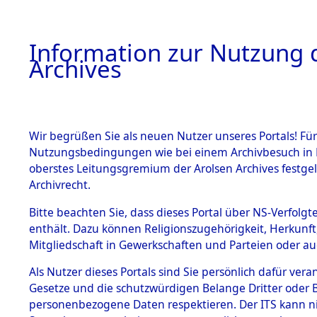
Information zur Nutzung d
Archives
HOME
BESTANDSBESCHREIBUNG
ARCHIVAL
Wir begrüßen Sie als neuen Nutzer unseres Portals! Für
Nutzungsbedingungen wie bei einem Archivbesuch in B
oberstes Leitungsgremium der Arolsen Archives festg
Archivrecht.
BESTÄNDE
Bitte beachten Sie, dass dieses Portal über NS-Verfolgte
Exhumierun
enthält. Dazu können Religionszugehörigkeit, Herkunf
Mitgliedschaft in Gewerkschaften und Parteien oder auc
auf dem T
1.
Inhaftierungsdoku
mente
Als Nutzer dieses Portals sind Sie persönlich dafür vera
Konzentrat
Gesetze und die schutzwürdigen Belange Dritter oder B
5. Verschiedenes
personenbezogene Daten respektieren. Der ITS kann nic
5.3