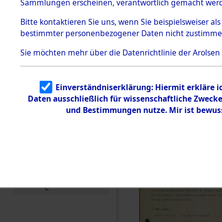
zur Befrei
Sammlungen erscheinen, verantwortlich gemacht wer
Todesmärsche
Roding, Ob
5.3.1 Alliierte
Bitte
kontaktieren
Sie uns, wenn Sie beispielsweiser al
Erhebungen
bestimmter personenbezogener Daten nicht zustimme
zu
zwischen D
Todesmärsch
en
Sie möchten mehr über die Datenrichtlinie der Arolsen
km) ermor
5.3.2
Versuchte
Identifizierun
Leben gek
Einverständniserklärung: Hiermit erkläre 
g
Daten ausschließlich für wissenschaftliche Zwec
5.3.3
0001 (846
Todesmärsch
und Bestimmungen nutze. Mir ist bewus
e /
Identifikation
unbekannter
Toter
5.3.5
Grabermittlu
ng /
Friedhofsplän
e