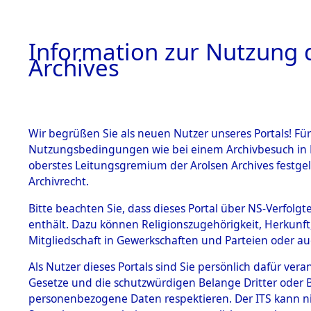
Information zur Nutzung d
Archives
HOME
BESTANDSBESCHREIBUNG
ARCHIVAL
Wir begrüßen Sie als neuen Nutzer unseres Portals! Für
Nutzungsbedingungen wie bei einem Archivbesuch in B
oberstes Leitungsgremium der Arolsen Archives festg
Archivrecht.
BESTÄNDE
Bitte beachten Sie, dass dieses Portal über NS-Verfolgte
Exhumierun
enthält. Dazu können Religionszugehörigkeit, Herkunf
Mitgliedschaft in Gewerkschaften und Parteien oder auc
auf dem T
1.
Inhaftierungsdoku
mente
Als Nutzer dieses Portals sind Sie persönlich dafür vera
Konzentrat
Gesetze und die schutzwürdigen Belange Dritter oder B
5. Verschiedenes
personenbezogene Daten respektieren. Der ITS kann nic
5.3