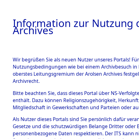
Information zur Nutzung d
Archives
HOME
BESTANDSBESCHREIBUNG
ARCHIVAL
Wir begrüßen Sie als neuen Nutzer unseres Portals! Für
Nutzungsbedingungen wie bei einem Archivbesuch in B
oberstes Leitungsgremium der Arolsen Archives festg
Archivrecht.
BESTÄNDE
Bitte beachten Sie, dass dieses Portal über NS-Verfolgte
Exhumierun
enthält. Dazu können Religionszugehörigkeit, Herkunf
Mitgliedschaft in Gewerkschaften und Parteien oder auc
auf dem T
1.
Inhaftierungsdoku
mente
Als Nutzer dieses Portals sind Sie persönlich dafür vera
Konzentrat
Gesetze und die schutzwürdigen Belange Dritter oder B
5. Verschiedenes
personenbezogene Daten respektieren. Der ITS kann nic
5.3