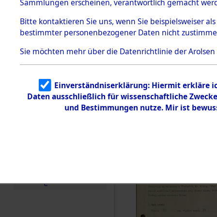
zur Befrei
Sammlungen erscheinen, verantwortlich gemacht wer
Todesmärsche
Roding, Ob
5.3.1 Alliierte
Bitte
kontaktieren
Sie uns, wenn Sie beispielsweiser al
Erhebungen
bestimmter personenbezogener Daten nicht zustimme
zu
zwischen D
Todesmärsch
en
Sie möchten mehr über die Datenrichtlinie der Arolsen
km) ermor
5.3.2
Versuchte
Identifizierun
Leben gek
Einverständniserklärung: Hiermit erkläre 
g
Daten ausschließlich für wissenschaftliche Zwec
5.3.3
0001 (846
Todesmärsch
und Bestimmungen nutze. Mir ist bewus
e /
Identifikation
unbekannter
Toter
5.3.5
Grabermittlu
ng /
Friedhofsplän
e