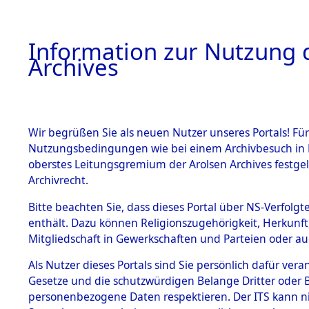
Information zur Nutzung d
Archives
HOME
BESTANDSBESCHREIBUNG
ARCHIVAL
Wir begrüßen Sie als neuen Nutzer unseres Portals! Für
Nutzungsbedingungen wie bei einem Archivbesuch in B
oberstes Leitungsgremium der Arolsen Archives festg
Archivrecht.
BESTÄNDE
Bitte beachten Sie, dass dieses Portal über NS-Verfolgte
Exhumierun
enthält. Dazu können Religionszugehörigkeit, Herkunf
Mitgliedschaft in Gewerkschaften und Parteien oder auc
auf dem T
1.
Inhaftierungsdoku
mente
Als Nutzer dieses Portals sind Sie persönlich dafür vera
Konzentrat
Gesetze und die schutzwürdigen Belange Dritter oder B
5. Verschiedenes
personenbezogene Daten respektieren. Der ITS kann nic
5.3