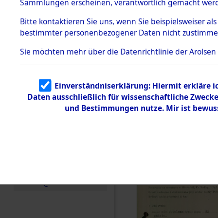
zur Befrei
Sammlungen erscheinen, verantwortlich gemacht wer
Todesmärsche
Roding, Ob
5.3.1 Alliierte
Bitte
kontaktieren
Sie uns, wenn Sie beispielsweiser al
Erhebungen
bestimmter personenbezogener Daten nicht zustimme
zu
zwischen D
Todesmärsch
en
Sie möchten mehr über die Datenrichtlinie der Arolsen
km) ermor
5.3.2
Versuchte
Identifizierun
Leben gek
Einverständniserklärung: Hiermit erkläre 
g
Daten ausschließlich für wissenschaftliche Zwec
5.3.3
0001 (846
Todesmärsch
und Bestimmungen nutze. Mir ist bewus
e /
Identifikation
unbekannter
Toter
5.3.5
Grabermittlu
ng /
Friedhofsplän
e