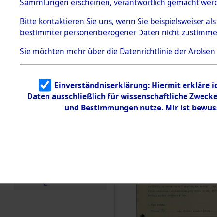
zur Befrei
Sammlungen erscheinen, verantwortlich gemacht wer
Todesmärsche
Roding, Ob
5.3.1 Alliierte
Bitte
kontaktieren
Sie uns, wenn Sie beispielsweiser al
Erhebungen
bestimmter personenbezogener Daten nicht zustimme
zu
zwischen D
Todesmärsch
en
Sie möchten mehr über die Datenrichtlinie der Arolsen
km) ermor
5.3.2
Versuchte
Identifizierun
Leben gek
Einverständniserklärung: Hiermit erkläre 
g
Daten ausschließlich für wissenschaftliche Zwec
5.3.3
0002 (846
Todesmärsch
und Bestimmungen nutze. Mir ist bewus
e /
Identifikation
unbekannter
Toter
5.3.5
Grabermittlu
ng /
Friedhofsplän
e