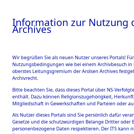
Information zur Nutzung d
Archives
HOME
BESTANDSBESCHREIBUNG
ARCHIVAL
Wir begrüßen Sie als neuen Nutzer unseres Portals! Für
Nutzungsbedingungen wie bei einem Archivbesuch in B
oberstes Leitungsgremium der Arolsen Archives festg
Archivrecht.
BESTÄNDE
Bitte beachten Sie, dass dieses Portal über NS-Verfolgte
Exhumierun
enthält. Dazu können Religionszugehörigkeit, Herkunf
Mitgliedschaft in Gewerkschaften und Parteien oder auc
auf dem T
1.
Inhaftierungsdoku
mente
Als Nutzer dieses Portals sind Sie persönlich dafür vera
Konzentrat
Gesetze und die schutzwürdigen Belange Dritter oder B
5. Verschiedenes
personenbezogene Daten respektieren. Der ITS kann nic
5.3