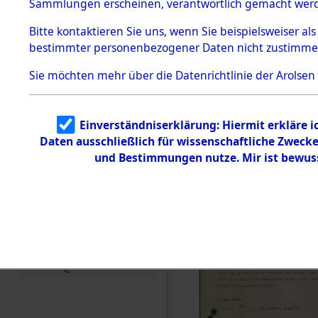
zur Befrei
Sammlungen erscheinen, verantwortlich gemacht wer
Todesmärsche
Roding, Ob
5.3.1 Alliierte
Bitte
kontaktieren
Sie uns, wenn Sie beispielsweiser al
Erhebungen
bestimmter personenbezogener Daten nicht zustimme
zu
zwischen D
Todesmärsch
en
Sie möchten mehr über die Datenrichtlinie der Arolsen
km) ermor
5.3.2
Versuchte
Identifizierun
Leben gek
Einverständniserklärung: Hiermit erkläre 
g
Daten ausschließlich für wissenschaftliche Zwec
5.3.3
0002 (846
Todesmärsch
und Bestimmungen nutze. Mir ist bewus
e /
Identifikation
unbekannter
Toter
5.3.5
Grabermittlu
ng /
Friedhofsplän
e