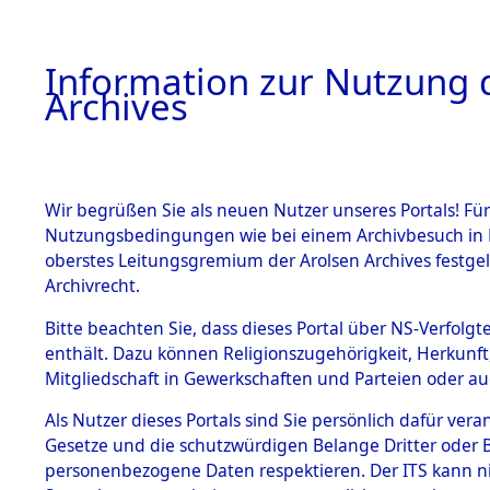
Information zur Nutzung d
Archives
HOME
BESTANDSBESCHREIBUNG
ARCHIVAL
Wir begrüßen Sie als neuen Nutzer unseres Portals! Für
Nutzungsbedingungen wie bei einem Archivbesuch in B
oberstes Leitungsgremium der Arolsen Archives festg
Archivrecht.
BESTÄNDE
Bitte beachten Sie, dass dieses Portal über NS-Verfolgte
Exhumierun
enthält. Dazu können Religionszugehörigkeit, Herkunf
Mitgliedschaft in Gewerkschaften und Parteien oder auc
auf dem T
1.
Inhaftierungsdoku
mente
Als Nutzer dieses Portals sind Sie persönlich dafür vera
Konzentrat
Gesetze und die schutzwürdigen Belange Dritter oder B
5. Verschiedenes
personenbezogene Daten respektieren. Der ITS kann nic
5.3