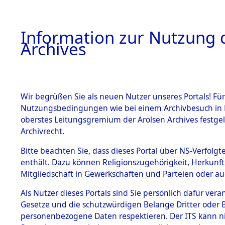
Information zur Nutzung d
Archives
HOME
BESTANDSBESCHREIBUNG
ARCHIVAL
Wir begrüßen Sie als neuen Nutzer unseres Portals! Für
Nutzungsbedingungen wie bei einem Archivbesuch in B
oberstes Leitungsgremium der Arolsen Archives festg
Archivrecht.
BESTÄNDE
Bitte beachten Sie, dass dieses Portal über NS-Verfolgte
Exhumierun
enthält. Dazu können Religionszugehörigkeit, Herkunf
Mitgliedschaft in Gewerkschaften und Parteien oder auc
auf dem T
1.
Inhaftierungsdoku
mente
Als Nutzer dieses Portals sind Sie persönlich dafür vera
Konzentrat
Gesetze und die schutzwürdigen Belange Dritter oder B
5. Verschiedenes
personenbezogene Daten respektieren. Der ITS kann nic
5.3