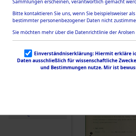
zur Befrei
Sammlungen erscheinen, verantwortlich gemacht wer
Todesmärsche
Roding, Ob
5.3.1 Alliierte
Bitte
kontaktieren
Sie uns, wenn Sie beispielsweiser al
Erhebungen
bestimmter personenbezogener Daten nicht zustimme
zu
zwischen D
Todesmärsch
en
Sie möchten mehr über die Datenrichtlinie der Arolsen
km) ermor
5.3.2
Versuchte
Identifizierun
Leben gek
Einverständniserklärung: Hiermit erkläre 
g
Daten ausschließlich für wissenschaftliche Zwec
5.3.3
0002 (846
Todesmärsch
und Bestimmungen nutze. Mir ist bewus
e /
Identifikation
unbekannter
Toter
5.3.5
Grabermittlu
ng /
Friedhofsplän
e