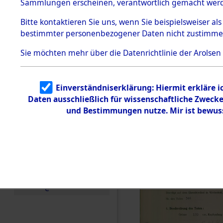
zur Befrei
Sammlungen erscheinen, verantwortlich gemacht wer
Todesmärsche
Roding, Ob
5.3.1 Alliierte
Bitte
kontaktieren
Sie uns, wenn Sie beispielsweiser al
Erhebungen
bestimmter personenbezogener Daten nicht zustimme
zu
zwischen D
Todesmärsch
en
Sie möchten mehr über die Datenrichtlinie der Arolsen
km) ermor
5.3.2
Versuchte
Identifizierun
Leben gek
Einverständniserklärung: Hiermit erkläre 
g
Daten ausschließlich für wissenschaftliche Zwec
5.3.3
0002 (846
Todesmärsch
und Bestimmungen nutze. Mir ist bewus
e /
Identifikation
unbekannter
Toter
5.3.5
Grabermittlu
ng /
Friedhofsplän
e