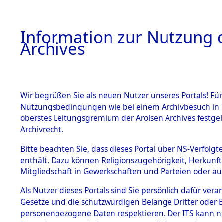
Information zur Nutzung d
Archives
HOME
BESTANDSBESCHREIBUNG
ARCHIVAL
Wir begrüßen Sie als neuen Nutzer unseres Portals! Für
Nutzungsbedingungen wie bei einem Archivbesuch in B
oberstes Leitungsgremium der Arolsen Archives festg
Archivrecht.
BESTÄNDE
Bitte beachten Sie, dass dieses Portal über NS-Verfolgte
Exhumierun
enthält. Dazu können Religionszugehörigkeit, Herkunf
Mitgliedschaft in Gewerkschaften und Parteien oder auc
auf dem T
1.
Inhaftierungsdoku
mente
Als Nutzer dieses Portals sind Sie persönlich dafür vera
Konzentrat
Gesetze und die schutzwürdigen Belange Dritter oder B
5. Verschiedenes
personenbezogene Daten respektieren. Der ITS kann nic
5.3