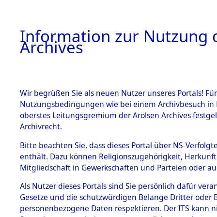
Information zur Nutzung d
Archives
HOME
BESTANDSBESCHREIBUNG
ARCHIVAL
Wir begrüßen Sie als neuen Nutzer unseres Portals! Für
Nutzungsbedingungen wie bei einem Archivbesuch in B
oberstes Leitungsgremium der Arolsen Archives festg
Archivrecht.
BESTÄNDE
Bitte beachten Sie, dass dieses Portal über NS-Verfolgte
Exhumierun
enthält. Dazu können Religionszugehörigkeit, Herkunf
Mitgliedschaft in Gewerkschaften und Parteien oder auc
auf dem T
1.
Inhaftierungsdoku
mente
Als Nutzer dieses Portals sind Sie persönlich dafür vera
Konzentrat
Gesetze und die schutzwürdigen Belange Dritter oder B
5. Verschiedenes
personenbezogene Daten respektieren. Der ITS kann nic
5.3