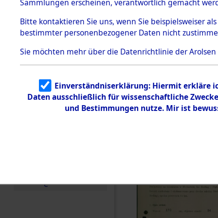
zur Befrei
Sammlungen erscheinen, verantwortlich gemacht wer
Todesmärsche
Roding, Ob
5.3.1 Alliierte
Bitte
kontaktieren
Sie uns, wenn Sie beispielsweiser al
Erhebungen
bestimmter personenbezogener Daten nicht zustimme
zu
zwischen D
Todesmärsch
en
Sie möchten mehr über die Datenrichtlinie der Arolsen
km) ermor
5.3.2
Versuchte
Identifizierun
Leben gek
Einverständniserklärung: Hiermit erkläre 
g
Daten ausschließlich für wissenschaftliche Zwec
5.3.3
0002 (846
Todesmärsch
und Bestimmungen nutze. Mir ist bewus
e /
Identifikation
unbekannter
Toter
5.3.5
Grabermittlu
ng /
Friedhofsplän
e