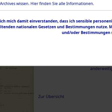
 Archives wissen.
Hier
finden Sie alle Informationen.
22466)
 ich mich damit einverstanden, dass ich sensible persone
0101 (84622466)
tenden nationalen Gesetzen und Bestimmungen nutze. Mir
und/oder Bestimmungen st
Übergeordnetes
Exhumierun
Dokument
vom Konzen
Wetterfeld 
zwischen D
anderweiti
Inhalt
Zur Übersicht