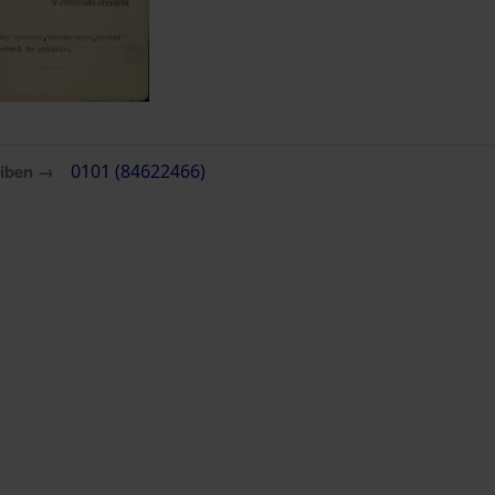
eiben →
0101 (84622466)