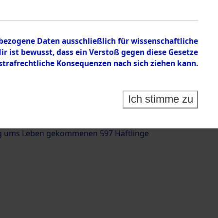
nbezogene Daten ausschließlich für wissenschaftliche
 ist bewusst, dass ein Verstoß gegen diese Gesetze
rafrechtliche Konsequenzen nach sich ziehen kann.
g und Identifizierung der auf dem Todesmarsch
trationslager Flossenbürg bis zur Befreiung in
Ich stimme zu
(Landkreis Roding, Oberpfalz) auf der Strecke
iebersried und Pösing (11 km) ermordeten oder
g ums Leben gekommenen 597 Häftlinge