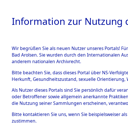
Information zur Nutzung d
Wir begrüßen Sie als neuen Nutzer unseres Portals! Fü
HOME
BESTANDSB
Bad Arolsen. Sie wurden durch den Internationalen Au
anderem nationalen Archivrecht.
BESTÄNDE
Exhumieru
Bitte beachten Sie, dass dieses Portal über NS-Verfolgt
Herkunft, Gesundheitszustand, sexuelle Orientierung, 
Konzentrat
1.
Inhaftierungsdoku
Als Nutzer dieses Portals sind Sie persönlich dafür ver
mente
(Landkreis
oder Betroffener sowie allgemein anerkannte Praktiken
5. Verschiedenes
die Nutzung seiner Sammlungen erscheinen, verantwo
Diebersrie
5.3
Bitte
kontaktieren
Sie uns, wenn Sie beispielsweiser a
Todesmärsche
zustimmen.
5.3.1 Alliierte
ums Leben
Erhebungen