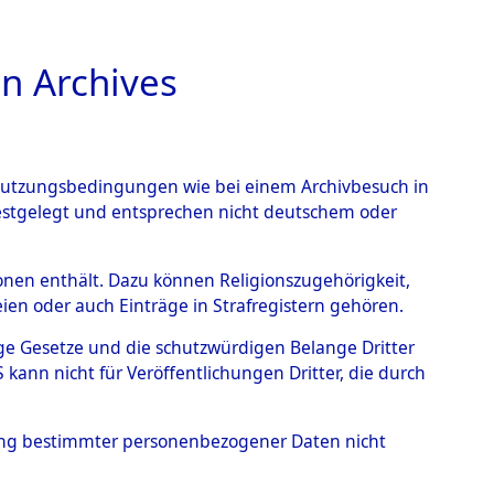
n Archives
TIONS ONLINE
n Nutzungsbedingungen wie bei einem Archivbesuch in
festgelegt und entsprechen nicht deutschem oder
auf dem Todesmarsch vom
rsonen enthält. Dazu können Religionszugehörigkeit,
en oder auch Einträge in Strafregistern gehören.
r Befreiung in Wetterfeld
tige Gesetze und die schutzwürdigen Belange Dritter
Strecke zwischen
ann nicht für Veröffentlichungen Dritter, die durch
eten oder anderweitig
hung bestimmter personenbezogener Daten nicht
→
0002 (84622365)
→