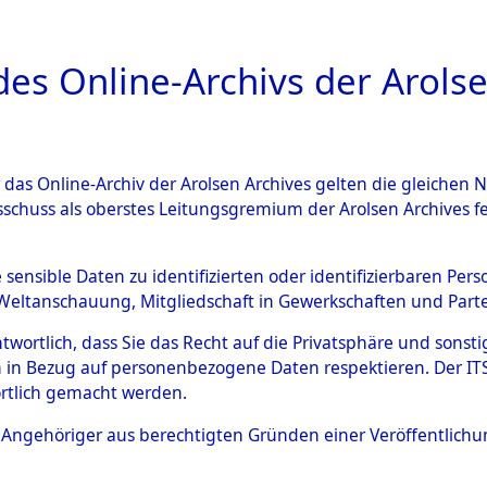
a
A
es Online-Archivs der Arolse
DIGITAL COLLEC
r das Online-Archiv der Arolsen Archives gelten die gleiche
ESCHREIBUNG
ARCHIVALE
ÜBERSICHT
BILD
sschuss als oberstes Leitungsgremium der Arolsen Archives 
ng und Identifizierung der 
e sensible Daten zu identifizierten oder identifizierbaren Pe
Weltanschauung, Mitgliedschaft in Gewerkschaften und Partei
ionslager Flossenbürg bis zu
antwortlich, dass Sie das Recht auf die Privatsphäre und sons
 Roding, Oberpfalz) auf der 
 in Bezug auf personenbezogene Daten respektieren. Der ITS k
rtlich gemacht werden.
d und Pösing (11 km) ermord
ls Angehöriger aus berechtigten Gründen einer Veröffentlic
 gekommenen 597 Häftlinge