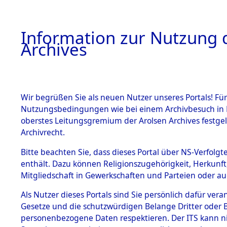
Information zur Nutzung d
Archives
HOME
BESTANDSBESCHREIBUNG
ARCHIVAL
Wir begrüßen Sie als neuen Nutzer unseres Portals! Für
Nutzungsbedingungen wie bei einem Archivbesuch in B
oberstes Leitungsgremium der Arolsen Archives festg
Archivrecht.
BESTÄNDE
Bitte beachten Sie, dass dieses Portal über NS-Verfolgte
Exhumierun
enthält. Dazu können Religionszugehörigkeit, Herkunf
Mitgliedschaft in Gewerkschaften und Parteien oder auc
auf dem T
1.
Inhaftierungsdoku
mente
Als Nutzer dieses Portals sind Sie persönlich dafür vera
Konzentrat
Gesetze und die schutzwürdigen Belange Dritter oder B
5. Verschiedenes
personenbezogene Daten respektieren. Der ITS kann nic
5.3