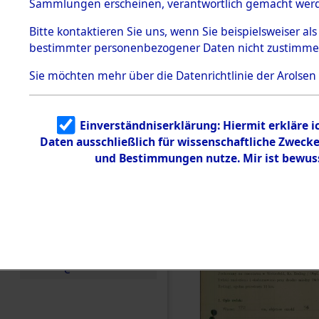
zur Befrei
Sammlungen erscheinen, verantwortlich gemacht wer
Todesmärsche
Roding, Ob
5.3.1 Alliierte
Bitte
kontaktieren
Sie uns, wenn Sie beispielsweiser al
Erhebungen
bestimmter personenbezogener Daten nicht zustimme
zu
zwischen D
Todesmärsch
en
Sie möchten mehr über die Datenrichtlinie der Arolsen
km) ermor
5.3.2
Versuchte
Identifizierun
Leben gek
Einverständniserklärung: Hiermit erkläre 
g
Daten ausschließlich für wissenschaftliche Zwec
5.3.3
0002 (846
Todesmärsch
und Bestimmungen nutze. Mir ist bewus
e /
Identifikation
unbekannter
Toter
5.3.5
Grabermittlu
ng /
Friedhofsplän
e