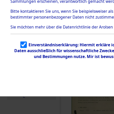
zur Befrei
Sammlungen erscheinen, verantwortlich gemacht wer
Todesmärsche
Roding, Ob
5.3.1 Alliierte
Bitte
kontaktieren
Sie uns, wenn Sie beispielsweiser al
Erhebungen
bestimmter personenbezogener Daten nicht zustimme
zu
zwischen D
Todesmärsch
en
Sie möchten mehr über die Datenrichtlinie der Arolsen
km) ermor
5.3.2
Versuchte
Identifizierun
Leben gek
Einverständniserklärung: Hiermit erkläre 
g
Daten ausschließlich für wissenschaftliche Zwec
5.3.3
0002 (846
Todesmärsch
und Bestimmungen nutze. Mir ist bewus
e /
Identifikation
unbekannter
Toter
5.3.5
Grabermittlu
ng /
Friedhofsplän
e