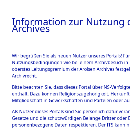
Information zur Nutzung d
Archives
HOME
BESTANDSBESCHREIBUNG
ARCHIVAL
Wir begrüßen Sie als neuen Nutzer unseres Portals! Für
Nutzungsbedingungen wie bei einem Archivbesuch in B
oberstes Leitungsgremium der Arolsen Archives festg
Archivrecht.
BESTÄNDE
Bitte beachten Sie, dass dieses Portal über NS-Verfolgte
Exhumierun
enthält. Dazu können Religionszugehörigkeit, Herkunf
Mitgliedschaft in Gewerkschaften und Parteien oder auc
auf dem T
1.
Inhaftierungsdoku
mente
Als Nutzer dieses Portals sind Sie persönlich dafür vera
Konzentrat
Gesetze und die schutzwürdigen Belange Dritter oder B
5. Verschiedenes
personenbezogene Daten respektieren. Der ITS kann nic
5.3