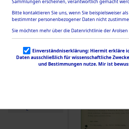
zur Befrei
Sammlungen erscheinen, verantwortlich gemacht wer
Todesmärsche
Roding, Ob
5.3.1 Alliierte
Bitte
kontaktieren
Sie uns, wenn Sie beispielsweiser al
Erhebungen
bestimmter personenbezogener Daten nicht zustimme
zu
zwischen D
Todesmärsch
en
Sie möchten mehr über die Datenrichtlinie der Arolsen
km) ermor
5.3.2
Versuchte
Identifizierun
Leben gek
Einverständniserklärung: Hiermit erkläre 
g
Daten ausschließlich für wissenschaftliche Zwec
5.3.3
0003 (846
Todesmärsch
und Bestimmungen nutze. Mir ist bewus
e /
Identifikation
unbekannter
Toter
5.3.5
Grabermittlu
ng /
Friedhofsplän
e