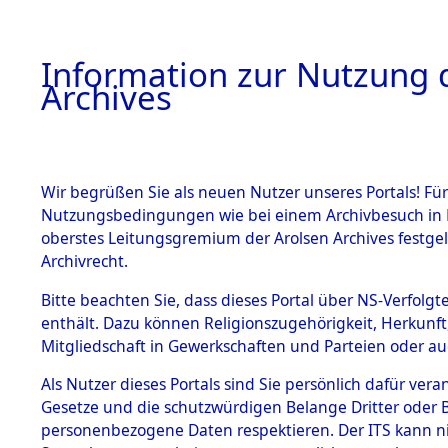
Information zur Nutzung d
Archives
HOME
BESTANDSBESCHREIBUNG
ARCHIVAL
Wir begrüßen Sie als neuen Nutzer unseres Portals! Für
Nutzungsbedingungen wie bei einem Archivbesuch in B
oberstes Leitungsgremium der Arolsen Archives festg
Archivrecht.
BESTÄNDE
Bitte beachten Sie, dass dieses Portal über NS-Verfolgte
Exhumierun
enthält. Dazu können Religionszugehörigkeit, Herkunf
Mitgliedschaft in Gewerkschaften und Parteien oder auc
auf dem T
1.
Inhaftierungsdoku
mente
Als Nutzer dieses Portals sind Sie persönlich dafür vera
Konzentrat
Gesetze und die schutzwürdigen Belange Dritter oder B
5. Verschiedenes
personenbezogene Daten respektieren. Der ITS kann nic
5.3